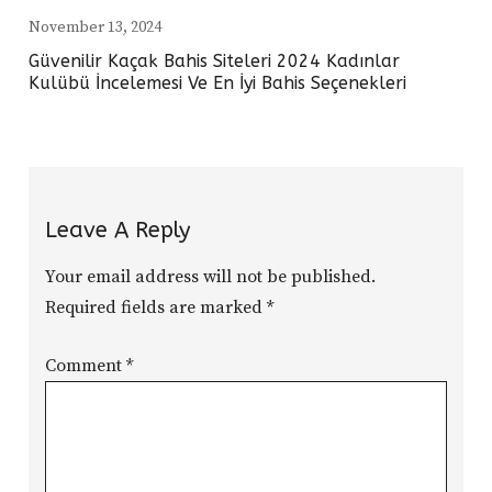
November 13, 2024
Güvenilir Kaçak Bahis Siteleri 2024 Kadınlar
Kulübü İncelemesi Ve En İyi Bahis Seçenekleri
Leave A Reply
Your email address will not be published.
Required fields are marked
*
Comment
*