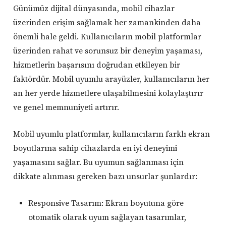
Günümüz dijital dünyasında, mobil cihazlar
üzerinden erişim sağlamak her zamankinden daha
önemli hale geldi. Kullanıcıların mobil platformlar
üzerinden rahat ve sorunsuz bir deneyim yaşaması,
hizmetlerin başarısını doğrudan etkileyen bir
faktördür. Mobil uyumlu arayüzler, kullanıcıların her
an her yerde hizmetlere ulaşabilmesini kolaylaştırır
ve genel memnuniyeti artırır.
Mobil uyumlu platformlar, kullanıcıların farklı ekran
boyutlarına sahip cihazlarda en iyi deneyimi
yaşamasını sağlar. Bu uyumun sağlanması için
dikkate alınması gereken bazı unsurlar şunlardır:
Responsive Tasarım: Ekran boyutuna göre
otomatik olarak uyum sağlayan tasarımlar,