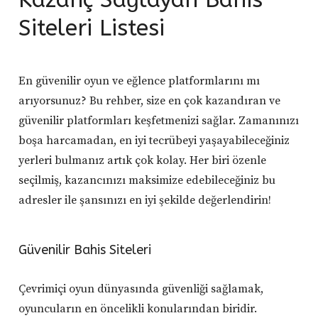
Siteleri Listesi
En güvenilir oyun ve eğlence platformlarını mı
arıyorsunuz? Bu rehber, size en çok kazandıran ve
güvenilir platformları keşfetmenizi sağlar. Zamanınızı
boşa harcamadan, en iyi tecrübeyi yaşayabileceğiniz
yerleri bulmanız artık çok kolay. Her biri özenle
seçilmiş, kazancınızı maksimize edebileceğiniz bu
adresler ile şansınızı en iyi şekilde değerlendirin!
Güvenilir Bahis Siteleri
Çevrimiçi oyun dünyasında güvenliği sağlamak,
oyuncuların en öncelikli konularından biridir.