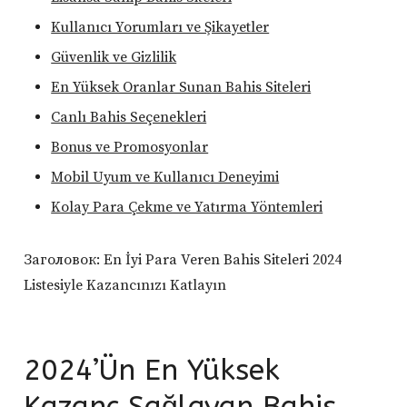
Kullanıcı Yorumları ve Şikayetler
Güvenlik ve Gizlilik
En Yüksek Oranlar Sunan Bahis Siteleri
Canlı Bahis Seçenekleri
Bonus ve Promosyonlar
Mobil Uyum ve Kullanıcı Deneyimi
Kolay Para Çekme ve Yatırma Yöntemleri
Заголовок: En İyi Para Veren Bahis Siteleri 2024
Listesiyle Kazancınızı Katlayın
2024’ün En Yüksek
Kazanç Sağlayan Bahis