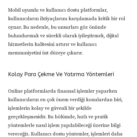
Mobil uyumlu ve kullanıcı dostu platformlar,
kullanıcıların ihtiyaçlarını karşılamada kritik bir rol
oynar. Bu nedenle, bu unsurları göz önünde
bulundurmak ve sürekli olarak iyileştirmek, dijital
hizmetlerin kalitesini artırır ve kullanıcı
memnuniyetini üst düzeye çıkarır.
Kolay Para Çekme Ve Yatırma Yöntemleri
Online platformlarda finansal işlemler yaparken
kullanıcıların en çok önem verdiği konulardan biri,
işlemlerin kolay ve güvenli bir şekilde
gerçekleşmesidir. Bu bölümde, hızlı ve pratik
yöntemlerle nasıl işlem yapılabileceği üzerine bilgi
vereceğiz. Kullanıcı dostu yöntemler, işlemleri daha