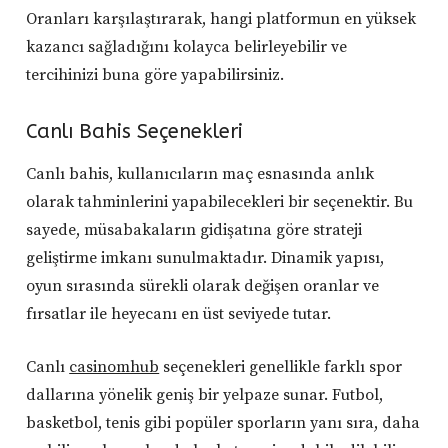
Oranları karşılaştırarak, hangi platformun en yüksek
kazancı sağladığını kolayca belirleyebilir ve
tercihinizi buna göre yapabilirsiniz.
Canlı Bahis Seçenekleri
Canlı bahis, kullanıcıların maç esnasında anlık
olarak tahminlerini yapabilecekleri bir seçenektir. Bu
sayede, müsabakaların gidişatına göre strateji
geliştirme imkanı sunulmaktadır. Dinamik yapısı,
oyun sırasında sürekli olarak değişen oranlar ve
fırsatlar ile heyecanı en üst seviyede tutar.
Canlı
casinomhub
seçenekleri genellikle farklı spor
dallarına yönelik geniş bir yelpaze sunar. Futbol,
basketbol, tenis gibi popüler sporların yanı sıra, daha