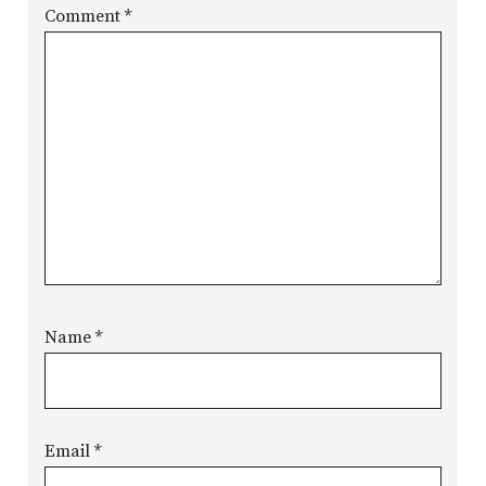
Comment
*
Name
*
Email
*