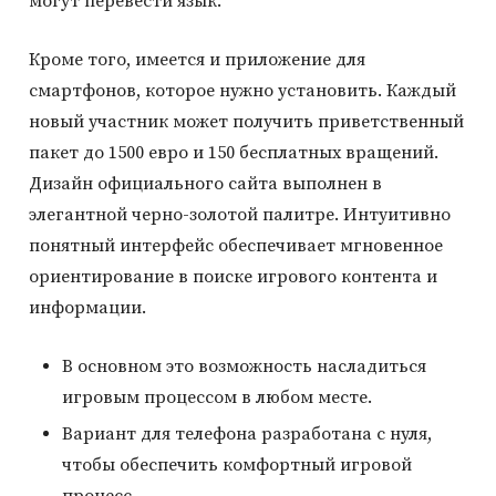
могут перевести язык.
Кроме того, имеется и приложение для
смартфонов, которое нужно установить. Каждый
новый участник может получить приветственный
пакет до 1500 евро и 150 бесплатных вращений.
Дизайн официального сайта выполнен в
элегантной черно-золотой палитре. Интуитивно
понятный интерфейс обеспечивает мгновенное
ориентирование в поиске игрового контента и
информации.
В основном это возможность насладиться
игровым процессом в любом месте.
Вариант для телефона разработана с нуля,
чтобы обеспечить комфортный игровой
процесс.