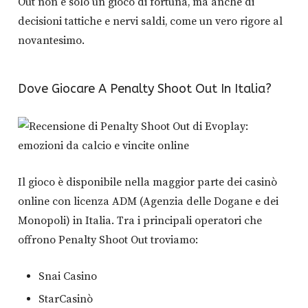
Out non è solo un gioco di fortuna‚ ma anche di
decisioni tattiche e nervi saldi‚ come un vero rigore al
novantesimo.
Dove Giocare A Penalty Shoot Out In Italia?
Il gioco è disponibile nella maggior parte dei casinò
online con licenza ADM (Agenzia delle Dogane e dei
Monopoli) in Italia. Tra i principali operatori che
offrono Penalty Shoot Out troviamo:
Snai Casino
StarCasinò