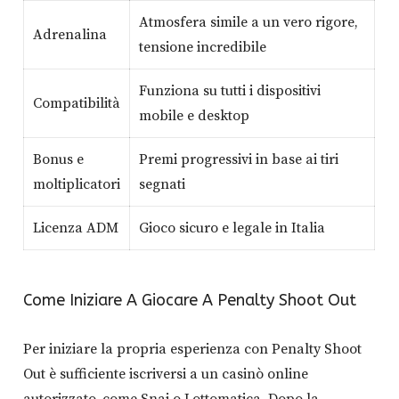
Atmosfera simile a un vero rigore‚
Adrenalina
tensione incredibile
Funziona su tutti i dispositivi
Compatibilità
mobile e desktop
Bonus e
Premi progressivi in base ai tiri
moltiplicatori
segnati
Licenza ADM
Gioco sicuro e legale in Italia
Come Iniziare A Giocare A Penalty Shoot Out
Per iniziare la propria esperienza con Penalty Shoot
Out è sufficiente iscriversi a un casinò online
autorizzato‚ come Snai o Lottomatica. Dopo la