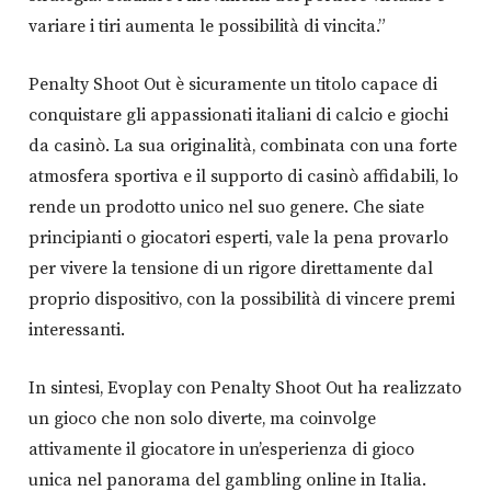
variare i tiri aumenta le possibilità di vincita.”
Penalty Shoot Out è sicuramente un titolo capace di
conquistare gli appassionati italiani di calcio e giochi
da casinò. La sua originalità‚ combinata con una forte
atmosfera sportiva e il supporto di casinò affidabili‚ lo
rende un prodotto unico nel suo genere. Che siate
principianti o giocatori esperti‚ vale la pena provarlo
per vivere la tensione di un rigore direttamente dal
proprio dispositivo‚ con la possibilità di vincere premi
interessanti.
In sintesi‚ Evoplay con Penalty Shoot Out ha realizzato
un gioco che non solo diverte‚ ma coinvolge
attivamente il giocatore in un’esperienza di gioco
unica nel panorama del gambling online in Italia.