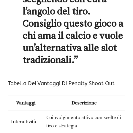
l’angolo del tiro.
Consiglio questo gioco a
chi ama il calcio e vuole
un’alternativa alle slot
tradizionali.”
Tabella Dei Vantaggi Di Penalty Shoot Out
Vantaggi
Descrizione
Coinvolgimento attivo con scelte di
Interattività
tiro e strategia