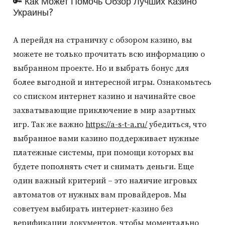
🔑 Как Может Помочь Обзор Лучших Казино
Украины?
А перейдя на страничку с обзором казино, вы
можете не только прочитать всю информацию о
выбранном проекте. Но и выбрать бонус для
более выгодной и интересной игры. Ознакомьтесь
со списком интернет казино и начинайте свое
захватывающие приключение в мир азартных
игр. Так же важно
https://a-s-t-a.ru/
убедиться, что
выбранное вами казино поддерживает нужные
платежные системы, при помощи которых вы
будете пополнять счет и снимать деньги. Еще
один важный критерий – это наличие игровых
автоматов от нужных вам провайдеров. Мы
советуем выбирать интернет-казино без
верификации документов, чтобы моментально