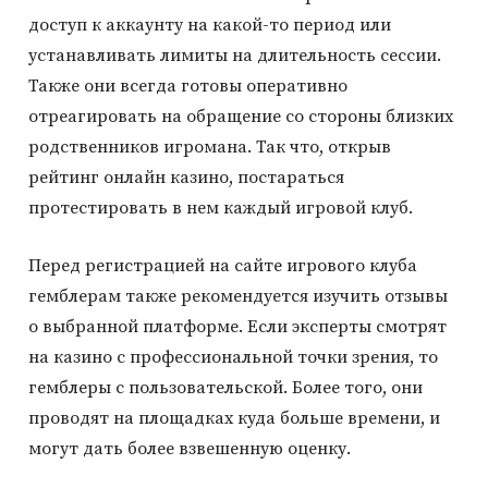
доступ к аккаунту на какой-то период или
устанавливать лимиты на длительность сессии.
Также они всегда готовы оперативно
отреагировать на обращение со стороны близких
родственников игромана. Так что, открыв
рейтинг онлайн казино, постараться
протестировать в нем каждый игровой клуб.
Перед регистрацией на сайте игрового клуба
гемблерам также рекомендуется изучить отзывы
о выбранной платформе. Если эксперты смотрят
на казино с профессиональной точки зрения, то
гемблеры с пользовательской. Более того, они
проводят на площадках куда больше времени, и
могут дать более взвешенную оценку.