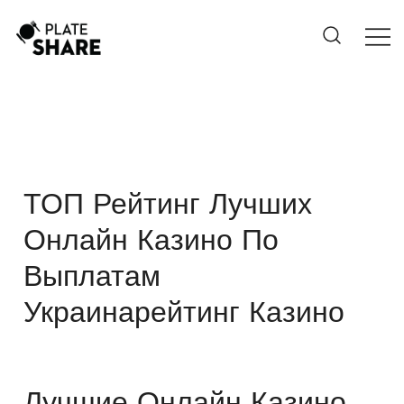
Skip
to
content
ТОП Рейтинг Лучших
Онлайн Казино По
Выплатам
Украинарейтинг Казино
Лучшие Онлайн Казино