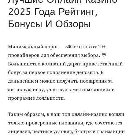
2025 Года Рейтинг,
Бонусы И Обзоры
Минимальный порог — 500 слотов от 10+
провайдеров для обеспечения выбора. 💬
Большинство компаний дарят приветственный
бонус за первое пополнение депозита. В
дальнейшем можно получать поощрения за
активную игру, участвуя в местных акциях и
программе лояльности.
Таким образом, в наш топ онлайн-казино вошли
только проверенные площадки, где сочетаются
лицензия, честные условия, быстрые транзакции