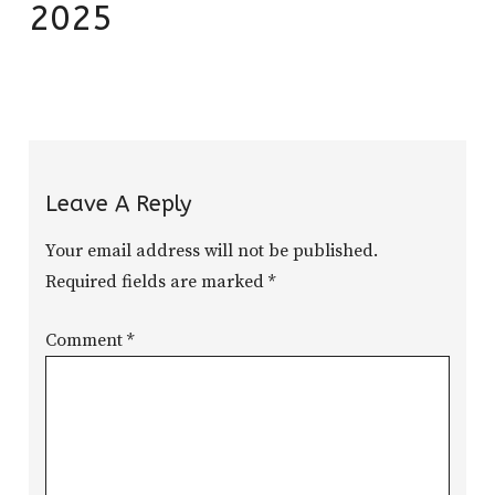
2025
Leave A Reply
Your email address will not be published.
Required fields are marked
*
Comment
*