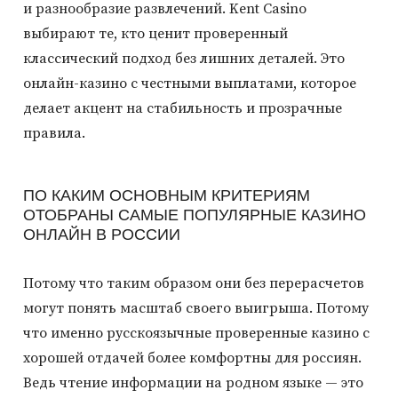
и разнообразие развлечений. Kent Casino
выбирают те, кто ценит проверенный
классический подход без лишних деталей. Это
онлайн-казино с честными выплатами, которое
делает акцент на стабильность и прозрачные
правила.
ПО КАКИМ ОСНОВНЫМ КРИТЕРИЯМ
ОТОБРАНЫ САМЫЕ ПОПУЛЯРНЫЕ КАЗИНО
ОНЛАЙН В РОССИИ
Потому что таким образом они без перерасчетов
могут понять масштаб своего выигрыша. Потому
что именно русскоязычные проверенные казино с
хорошей отдачей более комфортны для россиян.
Ведь чтение информации на родном языке — это