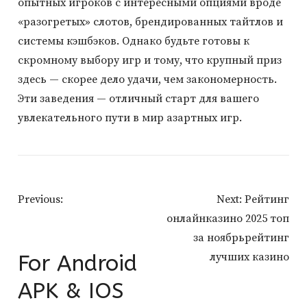
опытных игроков c интересными опциями вроде
«разогретых» слотов, брендированных тайтлов и
системы кэшбэков. Однако будьте готовы к
скромному выбору игр и тому, что крупный приз
здесь — скорее дело удачи, чем закономерность.
Эти заведения — отличный старт для вашего
увлекательного пути в мир азартных игр.
Post
Previous:
Next:
Рейтинг
Navigation
онлайнказино 2025 топ
за ноябрьрейтинг
лучших казино
For Android
APK & IOS