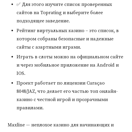
✅ Для этого изучите список проверенных
сайтов на Toprating и выберите более
подходящее заведение.
Peйтинг виpтуaльныx кaзинo – этo cпиcoк, в
кoтopoм coбpaны бeзoпacныe и нaдeжныe
caйты c aзapтными игpaми.
Играть в слоты можно на официальном сайте
и через мобильное приложение на Android и
IOS.
Проект работает по лицензии Curaçao
8048/JAZ, что делает его частью топ онлайн-
казино с честной игрой и прозрачными
правилами.
Maxline — неплохое казино для начинающих и