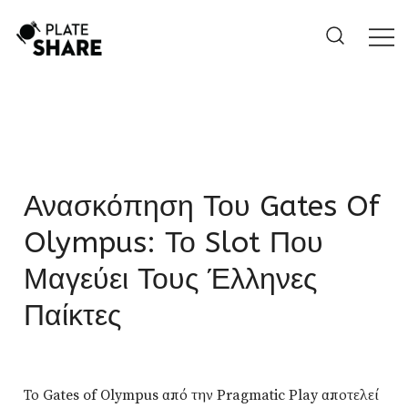
Skip
to
content
Ανασκόπηση Του Gates Of
Olympus: Το Slot Που
Μαγεύει Τους Έλληνες
Παίκτες
Το Gates of Olympus από την Pragmatic Play αποτελεί