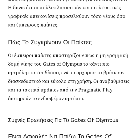
Η δυνατότητα πολλαπλασιαστών και οι ελκυστικές
γραφικές απεικονίσεις προσελκύουν τόσο νέους όσο
και έμπειρους παίκτες.
Πώς Το Συγκρίνουν Οι Παίκτες
Οι έμπειροι παίκτες υποστηρίζουν πως η μη γραμμική
δομή νίκης του Gates of Olympus το κάνει πιο
αμερόληπτο και δίκαιο, ενώ οι αρχάριοι το βρίσκουν
διασκεδαστικό και εύκολο στη χρήση. Οι αναβαθμίσεις
και τα τακτικά updates από την Pragmatic Play
διατηρούν το ενδιαφέρον αμείωτο.
Συχνές Ερωτήσεις Για Το Gates Of Olympus
Είναι Ασφαλές Να Παίζω Το Gates Of