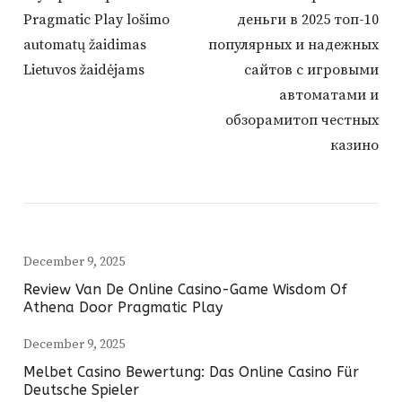
Pragmatic Play lošimo
деньги в 2025 топ-10
automatų žaidimas
популярных и надежных
Lietuvos žaidėjams
сайтов с игровыми
автоматами и
обзорамитоп честных
казино
December 9, 2025
Review Van De Online Casino-Game Wisdom Of
Athena Door Pragmatic Play
December 9, 2025
Melbet Casino Bewertung: Das Online Casino Für
Deutsche Spieler