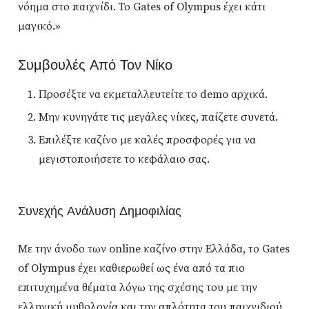
νόημα στο παιχνίδι. Το Gates of Olympus έχει κάτι
μαγικό.»
Συμβουλές Από Τον Νίκο
Προσέξτε να εκμεταλλευτείτε το demo αρχικά.
Μην κυνηγάτε τις μεγάλες νίκες, παίζετε συνετά.
Επιλέξτε καζίνο με καλές προσφορές για να
μεγιστοποιήσετε το κεφάλαιο σας.
Συνεχής Ανάλυση Δημοφιλίας
Με την άνοδο των online καζίνο στην Ελλάδα, το Gates
of Olympus έχει καθιερωθεί ως ένα από τα πιο
επιτυχημένα θέματα λόγω της σχέσης του με την
ελληνική μυθολογία και την απλότητα του παιχνιδιού.