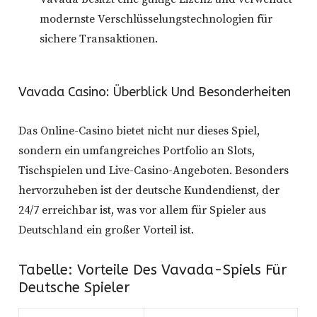
modernste Verschlüsselungstechnologien für
sichere Transaktionen.
Vavada Casino: Überblick Und Besonderheiten
Das Online-Casino bietet nicht nur dieses Spiel,
sondern ein umfangreiches Portfolio an Slots,
Tischspielen und Live-Casino-Angeboten. Besonders
hervorzuheben ist der deutsche Kundendienst, der
24/7 erreichbar ist, was vor allem für Spieler aus
Deutschland ein großer Vorteil ist.
Tabelle: Vorteile Des Vavada-Spiels Für
Deutsche Spieler