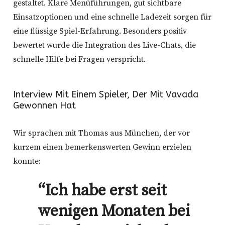
gestaltet. Klare Menüführungen, gut sichtbare
Einsatzoptionen und eine schnelle Ladezeit sorgen für
eine flüssige Spiel-Erfahrung. Besonders positiv
bewertet wurde die Integration des Live-Chats, die
schnelle Hilfe bei Fragen verspricht.
Interview Mit Einem Spieler, Der Mit Vavada
Gewonnen Hat
Wir sprachen mit Thomas aus München, der vor
kurzem einen bemerkenswerten Gewinn erzielen
konnte:
“Ich habe erst seit
wenigen Monaten bei