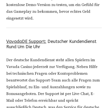
kostenlose Demo-Version zu testen, um ein Gefühl für
das Gameplay zu bekommen, bevor echtes Geld
eingesetzt wird.
VavadaDE Support:
Deutscher Kundendienst
Rund Um Die Uhr
Der deutsche Kundendienst steht allen Spielern im
Vavada Casino jederzeit zur Verfügung. Neben Hilfe
bei technischen Fragen oder Kontoproblemen
beantwortet das Support-Team auch alle Fragen zum
Spielablauf, zu Ein- und Auszahlungen sowie zu
Bonusangeboten. Der Support ist per Live-Chat, E-
Mail oder Telefon erreichbar und spricht
ausschließlich Deutsch, was den Service für deutsche