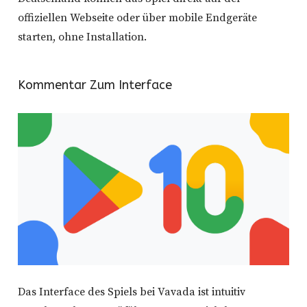
offiziellen Webseite oder über mobile Endgeräte
starten, ohne Installation.
Kommentar Zum Interface
Das Interface des Spiels bei Vavada ist intuitiv