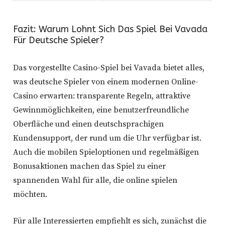
Fazit: Warum Lohnt Sich Das Spiel Bei Vavada
Für Deutsche Spieler?
Das vorgestellte Casino-Spiel bei Vavada bietet alles,
was deutsche Spieler von einem modernen Online-
Casino erwarten: transparente Regeln, attraktive
Gewinnmöglichkeiten, eine benutzerfreundliche
Oberfläche und einen deutschsprachigen
Kundensupport, der rund um die Uhr verfügbar ist.
Auch die mobilen Spieloptionen und regelmäßigen
Bonusaktionen machen das Spiel zu einer
spannenden Wahl für alle, die online spielen
möchten.
Für alle Interessierten empfiehlt es sich, zunächst die