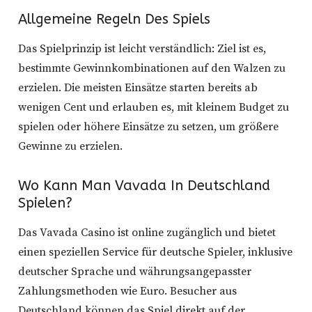
Allgemeine Regeln Des Spiels
Das Spielprinzip ist leicht verständlich: Ziel ist es,
bestimmte Gewinnkombinationen auf den Walzen zu
erzielen. Die meisten Einsätze starten bereits ab
wenigen Cent und erlauben es, mit kleinem Budget zu
spielen oder höhere Einsätze zu setzen, um größere
Gewinne zu erzielen.
Wo Kann Man Vavada In Deutschland
Spielen?
Das Vavada Casino ist online zugänglich und bietet
einen speziellen Service für deutsche Spieler, inklusive
deutscher Sprache und währungsangepasster
Zahlungsmethoden wie Euro. Besucher aus
Deutschland können das Spiel direkt auf der