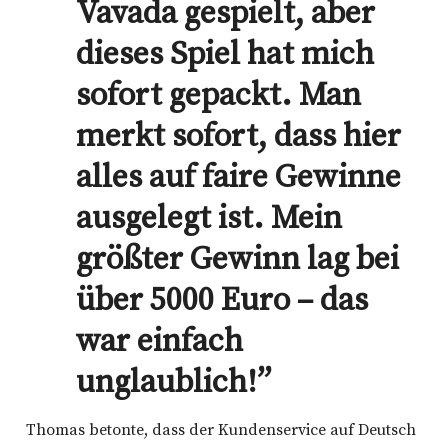
Vavada gespielt, aber
dieses Spiel hat mich
sofort gepackt. Man
merkt sofort, dass hier
alles auf faire Gewinne
ausgelegt ist. Mein
größter Gewinn lag bei
über 5000 Euro – das
war einfach
unglaublich!”
Thomas betonte, dass der Kundenservice auf Deutsch