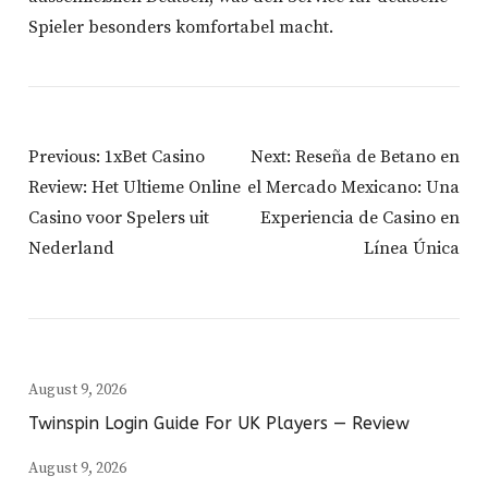
Spieler besonders komfortabel macht.
Post
Previous:
1xBet Casino
Next:
Reseña de Betano en
Navigation
Review: Het Ultieme Online
el Mercado Mexicano: Una
Casino voor Spelers uit
Experiencia de Casino en
Nederland
Línea Única
August 9, 2026
Twinspin Login Guide For UK Players — Review
August 9, 2026