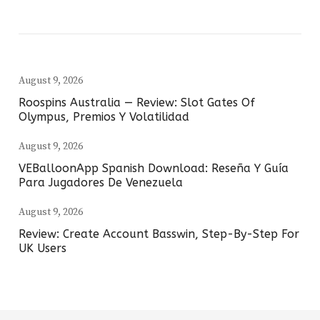
August 9, 2026
Roospins Australia — Review: Slot Gates Of
Olympus, Premios Y Volatilidad
August 9, 2026
VEBalloonApp Spanish Download: Reseña Y Guía
Para Jugadores De Venezuela
August 9, 2026
Review: Create Account Basswin, Step-By-Step For
UK Users