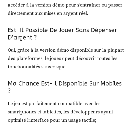
accéder à la version démo pour s’entraîner ou passer
directement aux mises en argent réel.
Est-Il Possible De Jouer Sans Dépenser
D’argent ?
Oui, grâce à la version démo disponible sur la plupart
des plateformes, le joueur peut découvrir toutes les
fonctionnalités sans risque.
Ma Chance Est-Il Disponible Sur Mobiles
?
Le jeu est parfaitement compatible avec les
smartphones et tablettes, les développeurs ayant
optimisé l’interface pour un usage tactile;