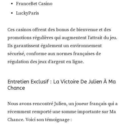
FranceBet Casino
LuckyParis
Ces casinos offrent des bonus de bienvenue et des
promotions régulières qui augmentent l’attrait du jeu.
Ils garantissent également un environnement
sécurisé, conforme aux normes françaises de
régulation des jeux d’argent en ligne.
Entretien Exclusif : La Victoire De Julien À Ma
Chance
Nous avons rencontré Julien, un joueur français qui a
récemment remporté une somme importante sur Ma
Chance. Voici son témoignage :