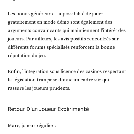
Les bonus généreux et la possibilité de jouer
gratuitement en mode démo sont également des
arguments convaincants qui maintiennent l’intérêt des
joueurs. Par ailleurs, les avis positifs rencontrés sur
différents forums spécialisés renforcent la bonne
réputation du jeu.
Enfin, l’intégration sous licence des casinos respectant
la législation française donne un cadre sûr qui
rassure les joueurs prudents.
Retour D’un Joueur Expérimenté
Marc, joueur régulier :