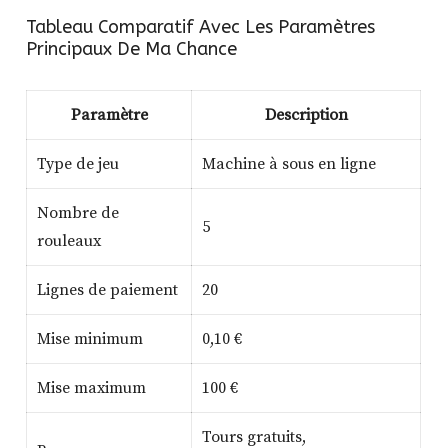
Tableau Comparatif Avec Les Paramètres
Principaux De Ma Chance
Paramètre
Description
Type de jeu
Machine à sous en ligne
Nombre de
5
rouleaux
Lignes de paiement
20
Mise minimum
0,10 €
Mise maximum
100 €
Tours gratuits,