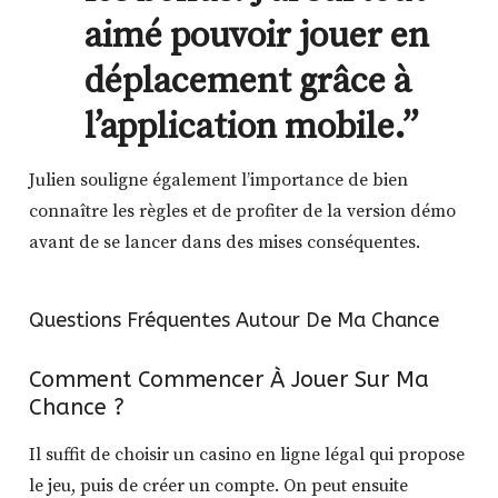
aimé pouvoir jouer en
déplacement grâce à
l’application mobile.”
Julien souligne également l’importance de bien
connaître les règles et de profiter de la version démo
avant de se lancer dans des mises conséquentes.
Questions Fréquentes Autour De Ma Chance
Comment Commencer À Jouer Sur Ma
Chance ?
Il suffit de choisir un casino en ligne légal qui propose
le jeu, puis de créer un compte. On peut ensuite