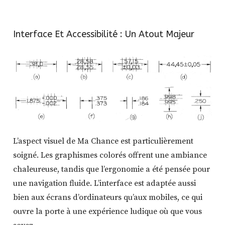
Interface Et Accessibilité : Un Atout Majeur
L’aspect visuel de Ma Chance est particulièrement
soigné. Les graphismes colorés offrent une ambiance
chaleureuse, tandis que l’ergonomie a été pensée pour
une navigation fluide. L’interface est adaptée aussi
bien aux écrans d’ordinateurs qu’aux mobiles, ce qui
ouvre la porte à une expérience ludique où que vous