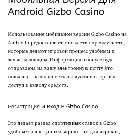
Android Gizbo Casino
Использование мобильной версии Gizbo Casino на
Android предоставляет множество преимуществ,
которые делают игровой процесс удобным и
захватывающим. Информация о бонусе будет
отправлена ​​на вашу электронную почту Это
повышает безопасность аккаунта и открывает
доступ к выводу средств.
Регистрация И Вход В Gizbo Casino
Это делает раздел спортивных ставок в Gizbo
удобным и доступным вариантом для игроков,