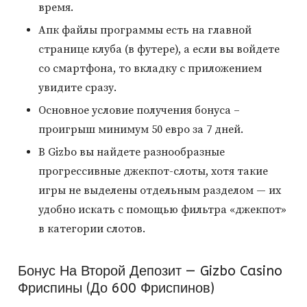
время.
Апк файлы программы есть на главной
странице клуба (в футере), а если вы войдете
со смартфона, то вкладку с приложением
увидите сразу.
Основное условие получения бонуса –
проигрыш минимум 50 евро за 7 дней.
В Gizbo вы найдете разнообразные
прогрессивные джекпот-слоты, хотя такие
игры не выделены отдельным разделом — их
удобно искать с помощью фильтра «джекпот»
в категории слотов.
Бонус На Второй Депозит — Gizbo Casino
Фриспины (до 600 Фриспинов)