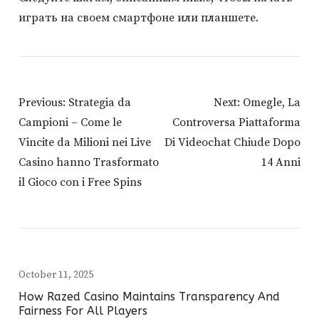
играть на своем смартфоне или планшете.
Post
Previous:
Strategia da
Next:
Omegle, La
Navigation
Campioni – Come le
Controversa Piattaforma
Vincite da Milioni nei Live
Di Videochat Chiude Dopo
Casino hanno Trasformato
14 Anni
il Gioco con i Free Spins
October 11, 2025
How Razed Casino Maintains Transparency And
Fairness For All Players