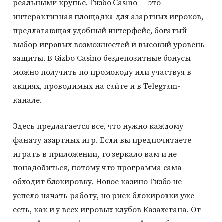
реальными крупье. Гизбо Casino — это
интерактивная площадка для азартных игроков,
предлагающая удобный интерфейс, богатый
выбор игровых возможностей и высокий уровень
защиты. В Gizbo Casino бездепозитные бонусы
можно получить по промокоду или участвуя в
акциях, проводимых на сайте и в Telegram-
канале.
Здесь предлагается все, что нужно каждому
фанату азартных игр. Если вы предпочитаете
играть в приложении, то зеркало вам и не
понадобиться, потому что программа сама
обходит блокировку. Новое казино Гизбо не
успело начать работу, но риск блокировки уже
есть, как и у всех игровых клубов Казахстана. От