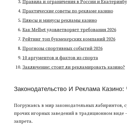
Правила и ограничения в России и Екатеринбу
Практические советы по рекламе казино
Плюсы и минусы рекламы казино
Как Melbet удовлетворяет требования 2026
Рейтинг топ букмекерских компаний 2026
Прогнозы спортивных событий 2026
10 аргументов и фактов из спорта
Заключение: стоит ли рекламировать казино?
Законодательство И Реклама Казино: 
Погружаясь в мир законодательных лабиринтов, с
прочих игорных заведений в традиционном виде — 
запрета.