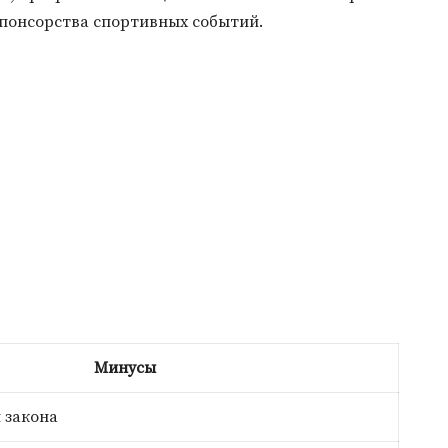
спонсорства спортивных событий.
Минусы
 закона