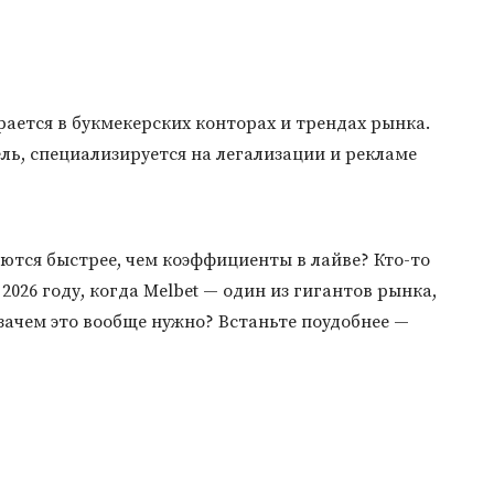
рается в букмекерских конторах и трендах рынка.
ль, специализируется на легализации и рекламе
яются быстрее, чем коэффициенты в лайве? Кто-то
2026 году, когда Melbet — один из гигантов рынка,
 зачем это вообще нужно? Встаньте поудобнее —