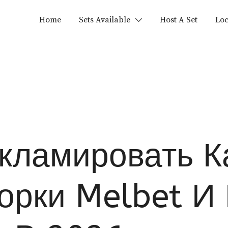
Home
Sets Available
Host A Set
Loc
кламировать К
орки Melbet И