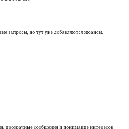
ые запросы, но тут уже добавляются нюансы.
гия, прозрачные сообщения и понимание интересов