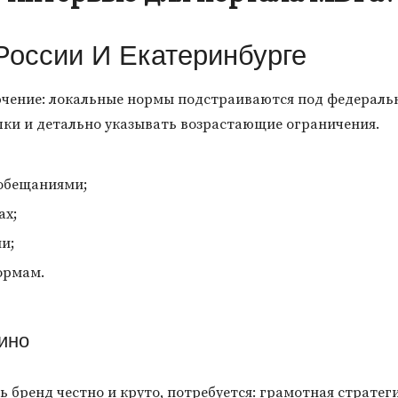
России И Екатеринбурге
ючение: локальные нормы подстраиваются под федеральн
лки и детально указывать возрастающие ограничения.
обещаниями;
ах;
и;
ормам.
ино
 бренд честно и круто, потребуется: грамотная страте