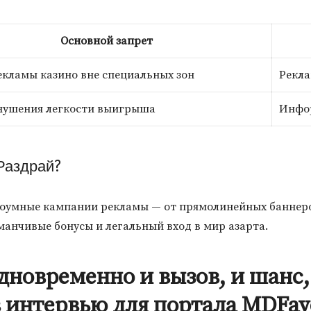
Основной запрет
екламы казино вне специальных зон
Рекла
нушения легкости выигрыша
Инфо
Раздрай?
троумные кампании рекламы — от прямолинейных баннеро
аманчивые бонусы и легальный вход в мир азарта.
одновременно и вызов, и шанс
 интервью для портала MDFavo