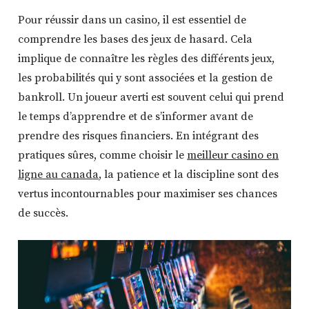
Pour réussir dans un casino, il est essentiel de
comprendre les bases des jeux de hasard. Cela
implique de connaître les règles des différents jeux,
les probabilités qui y sont associées et la gestion de
bankroll. Un joueur averti est souvent celui qui prend
le temps d’apprendre et de s’informer avant de
prendre des risques financiers. En intégrant des
pratiques sûres, comme choisir le
meilleur casino en
ligne au canada
, la patience et la discipline sont des
vertus incontournables pour maximiser ses chances
de succès.