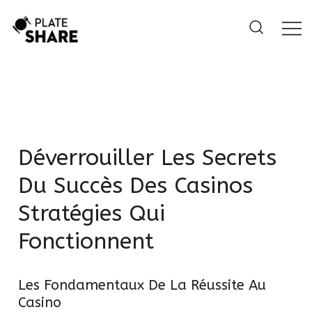
Skip
to
content
Déverrouiller Les Secrets
Du Succès Des Casinos
Stratégies Qui
Fonctionnent
Les Fondamentaux De La Réussite Au
Casino