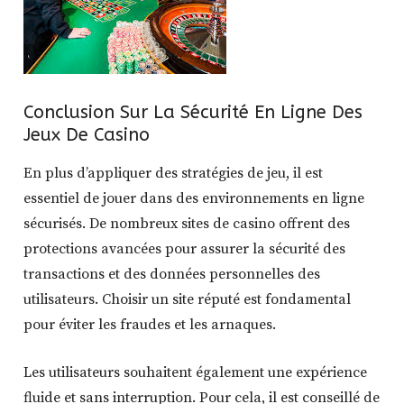
Conclusion Sur La Sécurité En Ligne Des
Jeux De Casino
En plus d’appliquer des stratégies de jeu, il est
essentiel de jouer dans des environnements en ligne
sécurisés. De nombreux sites de casino offrent des
protections avancées pour assurer la sécurité des
transactions et des données personnelles des
utilisateurs. Choisir un site réputé est fondamental
pour éviter les fraudes et les arnaques.
Les utilisateurs souhaitent également une expérience
fluide et sans interruption. Pour cela, il est conseillé de