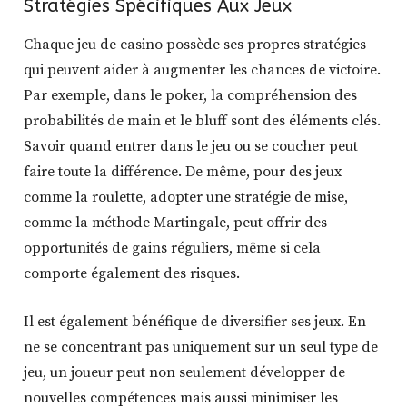
Stratégies Spécifiques Aux Jeux
Chaque jeu de casino possède ses propres stratégies
qui peuvent aider à augmenter les chances de victoire.
Par exemple, dans le poker, la compréhension des
probabilités de main et le bluff sont des éléments clés.
Savoir quand entrer dans le jeu ou se coucher peut
faire toute la différence. De même, pour des jeux
comme la roulette, adopter une stratégie de mise,
comme la méthode Martingale, peut offrir des
opportunités de gains réguliers, même si cela
comporte également des risques.
Il est également bénéfique de diversifier ses jeux. En
ne se concentrant pas uniquement sur un seul type de
jeu, un joueur peut non seulement développer de
nouvelles compétences mais aussi minimiser les