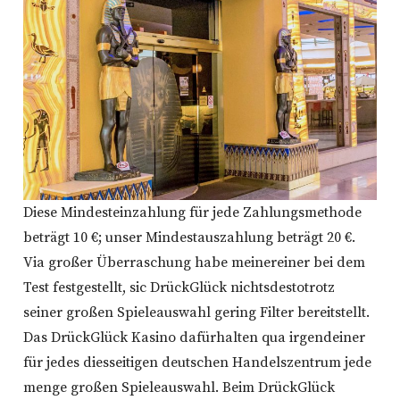
Diese Mindesteinzahlung für jede Zahlungsmethode
beträgt 10 €; unser Mindestauszahlung beträgt 20 €.
Via großer Überraschung habe meinereiner bei dem
Test festgestellt, sic DrückGlück nichtsdestotrotz
seiner großen Spieleauswahl gering Filter bereitstellt.
Das DrückGlück Kasino dafürhalten qua irgendeiner
für jedes diesseitigen deutschen Handelszentrum jede
menge großen Spieleauswahl. Beim DrückGlück