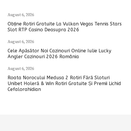
August 6, 2026
Obține Rotiri Gratuite La Vulkan Vegas Tennis Stars
Slot RTP Casino Deasupra 2026
August 6, 2026
Cele Apăsător Noi Cazinouri Online Iulie Lucky
Angler Cazinouri 2026 România
August 6, 2026
Roata Norocului Medusa 2 Rotiri Fără Sloturi
Unibet Holeră & Win Rotiri Gratuite Și Premii Lichid
Cefalorahidian