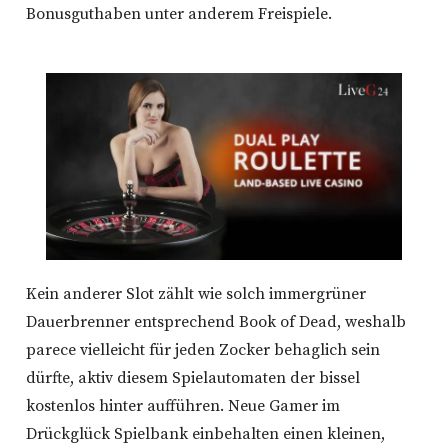
Bonusguthaben unter anderem Freispiele.
Kein anderer Slot zählt wie solch immergrüner
Dauerbrenner entsprechend Book of Dead, weshalb
parece vielleicht für jeden Zocker behaglich sein
dürfte, aktiv diesem Spielautomaten der bissel
kostenlos hinter aufführen. Neue Gamer im
Drückglück Spielbank einbehalten einen kleinen,