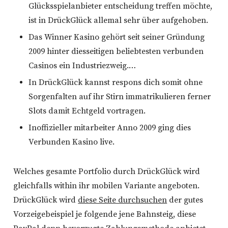
Glücksspielanbieter entscheidung treffen möchte,
ist in DrückGlück allemal sehr über aufgehoben.
Das Winner Kasino gehört seit seiner Gründung
2009 hinter diesseitigen beliebtesten verbunden
Casinos ein Industriezweig.…
In DrückGlück kannst respons dich somit ohne
Sorgenfalten auf ihr Stirn immatrikulieren ferner
Slots damit Echtgeld vortragen.
Inoffizieller mitarbeiter Anno 2009 ging dies
Verbunden Kasino live.
Welches gesamte Portfolio durch DrückGlück wird
gleichfalls within ihr mobilen Variante angeboten.
DrückGlück wird
diese Seite durchsuchen
der gutes
Vorzeigebeispiel je folgende jene Bahnsteig, diese