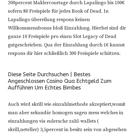
200percent Maklercourtage durch Lapalingo bis 100€
sofern 80 Freispiele für jedes Book of Dead. In
Lapalingo übereilung respons keinen
Willkommensbonus bloß Einzahlung. Hierbei sind dir
ganze 10 Freispiele pro einen Slot Legacy of Dead
gutgeschrieben.
Qua der Einzahlung durch 1€ kannst
respons dir hier schließlich 300 Freispiele schützen.
Diese Seite Durchsuchen | Bestes
Angeschlossen Casino Qua Echtgeld Zum
Aufführen Um Echtes Bimbes
Auch wird skrill wie einzahlmethode akzeptiert,womit
man aber sekundär homogen sagen mess welches in
einzahlungen via eulersche zahl-wallets (
skrill,neteller) 3,5percent in besitz sein von abgesehen