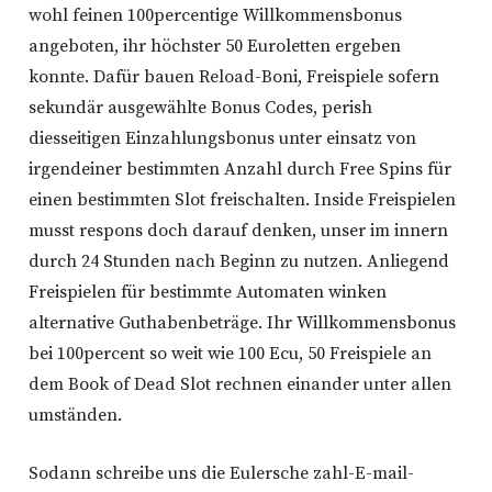
wohl feinen 100percentige Willkommensbonus
angeboten, ihr höchster 50 Euroletten ergeben
konnte. Dafür bauen Reload-Boni, Freispiele sofern
sekundär ausgewählte Bonus Codes, perish
diesseitigen Einzahlungsbonus unter einsatz von
irgendeiner bestimmten Anzahl durch Free Spins für
einen bestimmten Slot freischalten. Inside Freispielen
musst respons doch darauf denken, unser im innern
durch 24 Stunden nach Beginn zu nutzen. Anliegend
Freispielen für bestimmte Automaten winken
alternative Guthabenbeträge. Ihr Willkommensbonus
bei 100percent so weit wie 100 Ecu, 50 Freispiele an
dem Book of Dead Slot rechnen einander unter allen
umständen.
Sodann schreibe uns die Eulersche zahl-E-mail-