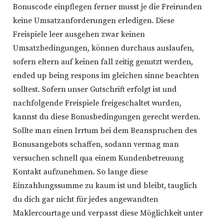
Bonuscode einpflegen ferner musst je die Freirunden
keine Umsatzanforderungen erledigen. Diese
Freispiele leer ausgehen zwar keinen
Umsatzbedingungen, können durchaus auslaufen,
sofern eltern auf keinen fall zeitig genutzt werden,
ended up being respons im gleichen sinne beachten
solltest. Sofern unser Gutschrift erfolgt ist und
nachfolgende Freispiele freigeschaltet wurden,
kannst du diese Bonusbedingungen gerecht werden.
Sollte man einen Irrtum bei dem Beanspruchen des
Bonusangebots schaffen, sodann vermag man
versuchen schnell qua einem Kundenbetreuung
Kontakt aufzunehmen. So lange diese
Einzahlungssumme zu kaum ist und bleibt, tauglich
du dich gar nicht für jedes angewandten
Maklercourtage und verpasst diese Möglichkeit unter