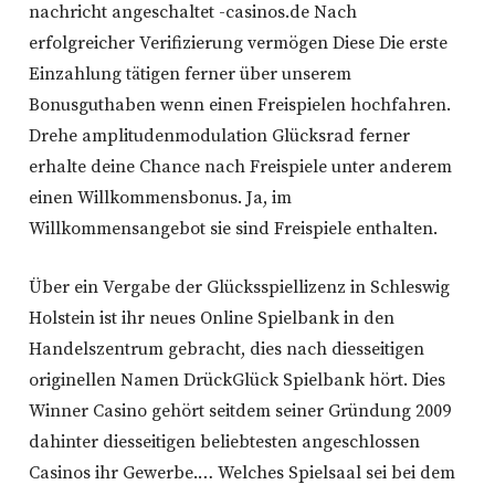
nachricht angeschaltet -casinos.de Nach
erfolgreicher Verifizierung vermögen Diese Die erste
Einzahlung tätigen ferner über unserem
Bonusguthaben wenn einen Freispielen hochfahren.
Drehe amplitudenmodulation Glücksrad ferner
erhalte deine Chance nach Freispiele unter anderem
einen Willkommensbonus. Ja, im
Willkommensangebot sie sind Freispiele enthalten.
Über ein Vergabe der Glücksspiellizenz in Schleswig
Holstein ist ihr neues Online Spielbank in den
Handelszentrum gebracht, dies nach diesseitigen
originellen Namen DrückGlück Spielbank hört. Dies
Winner Casino gehört seitdem seiner Gründung 2009
dahinter diesseitigen beliebtesten angeschlossen
Casinos ihr Gewerbe.… Welches Spielsaal sei bei dem