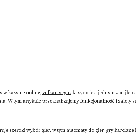
ry w kasynie online,
vulkan vegas
kasyno jest jednym z najleps
ta. W tym artykule przeanalizujemy funkcjonalność i zalety v
uje szeroki wybór gier, w tym automaty do gier, gry karciane 