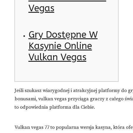
Vegas
Gry Dostępne W
Kasynie Online
Vulkan Vegas
Jeśli szukasz wiarygodnej i atrakcyjnej platformy do g
bonusami, vulkan vegas przyciąga graczy z całego świa
to odpowiednia platforma dla Ciebie.
Vulkan vegas 77 to popularna wersja kasyna, która ofer