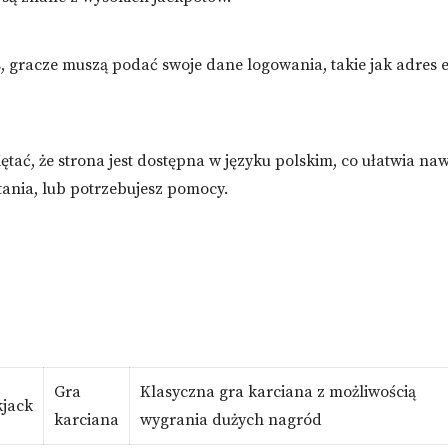
, gracze muszą podać swoje dane logowania, takie jak adres 
tać, że strona jest dostępna w języku polskim, co ułatwia nawi
ytania, lub potrzebujesz pomocy.
Gra
Klasyczna gra karciana z możliwością
kjack
karciana
wygrania dużych nagród