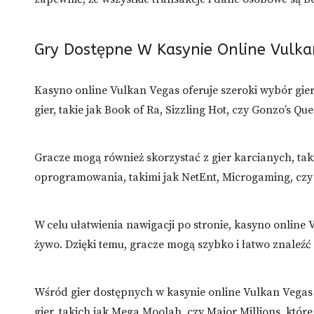
Gry Dostępne W Kasynie Online Vulka
Kasyno online Vulkan Vegas oferuje szeroki wybór gier
gier, takie jak Book of Ra, Sizzling Hot, czy Gonzo’s Que
Gracze mogą również skorzystać z gier karcianych, ta
oprogramowania, takimi jak NetEnt, Microgaming, czy P
W celu ułatwienia nawigacji po stronie, kasyno online V
żywo. Dzięki temu, gracze mogą szybko i łatwo znaleźć 
Wśród gier dostępnych w kasynie online Vulkan Vegas 
gier, takich jak Mega Moolah, czy Major Millions, któr