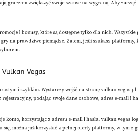
ają graczom zwiększyć swoje szanse na wygraną. Aby zacząć 
promocje i bonusy, które są dostępne tylko dla nich. Wszystkie
y na prawdziwe pieniądze. Zatem, jeśli szukasz platformy, k
 wyborem.
e Vulkan Vegas
rostym i szybkim. Wystarczy wejść na stronę vulkan vegas pl i 
z rejestracyjny, podając swoje dane osobowe, adres e-mail i ha
e konto, korzystając z adresu e-mail i hasła. vulkan vegas lo
się, można już korzystać z pełnej oferty platformy, w tym z 