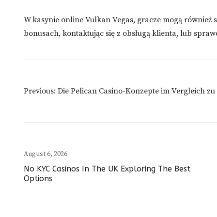
W kasynie online Vulkan Vegas, gracze mogą również sk
bonusach, kontaktując się z obsługą klienta, lub spraw
Post
Previous:
Die Pelican Casino-Konzepte im Vergleich zu
Navigation
August 6, 2026
No KYC Casinos In The UK Exploring The Best
Options