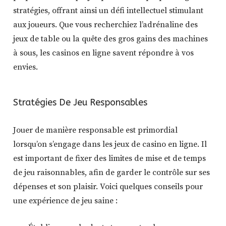
stratégies, offrant ainsi un défi intellectuel stimulant
aux joueurs. Que vous recherchiez l’adrénaline des
jeux de table ou la quête des gros gains des machines
à sous, les casinos en ligne savent répondre à vos
envies.
Stratégies De Jeu Responsables
Jouer de manière responsable est primordial
lorsqu’on s’engage dans les jeux de casino en ligne. Il
est important de fixer des limites de mise et de temps
de jeu raisonnables, afin de garder le contrôle sur ses
dépenses et son plaisir. Voici quelques conseils pour
une expérience de jeu saine :