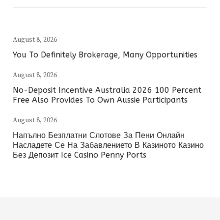
August 8, 2026
You To Definitely Brokerage, Many Opportunities
August 8, 2026
No-Deposit Incentive Australia 2026 100 Percent
Free Also Provides To Own Aussie Participants
August 8, 2026
Напълно Безплатни Слотове За Пени Онлайн
Насладете Се На Забавлението В Казиното Казино
Без Депозит Ice Casino Penny Ports