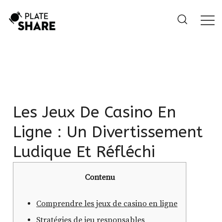
Skip
to
content
Les Jeux De Casino En
Ligne : Un Divertissement
Ludique Et Réfléchi
Contenu
Comprendre les jeux de casino en ligne
Stratégies de jeu responsables