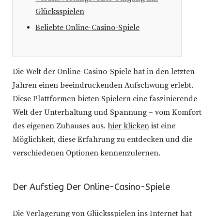
Glücksspielen
Beliebte Online-Casino-Spiele
Die Welt der Online-Casino-Spiele hat in den letzten
Jahren einen beeindruckenden Aufschwung erlebt.
Diese Plattformen bieten Spielern eine faszinierende
Welt der Unterhaltung und Spannung – vom Komfort
des eigenen Zuhauses aus.
hier klicken
ist eine
Möglichkeit, diese Erfahrung zu entdecken und die
verschiedenen Optionen kennenzulernen.
Der Aufstieg Der Online-Casino-Spiele
Die Verlagerung von Glücksspielen ins Internet hat