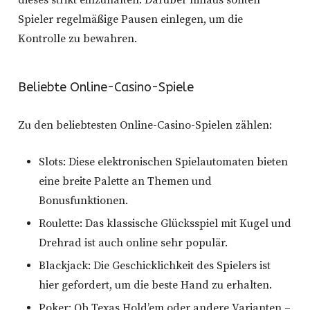
Spieler regelmäßige Pausen einlegen, um die
Kontrolle zu bewahren.
Beliebte Online-Casino-Spiele
Zu den beliebtesten Online-Casino-Spielen zählen:
Slots: Diese elektronischen Spielautomaten bieten
eine breite Palette an Themen und
Bonusfunktionen.
Roulette: Das klassische Glücksspiel mit Kugel und
Drehrad ist auch online sehr populär.
Blackjack: Die Geschicklichkeit des Spielers ist
hier gefordert, um die beste Hand zu erhalten.
Poker: Ob Texas Hold’em oder andere Varianten –