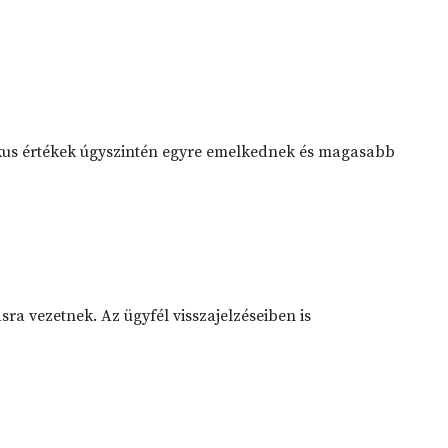
itikus értékek úgyszintén egyre emelkednek és magasabb
ra vezetnek. Az ügyfél visszajelzéseiben is