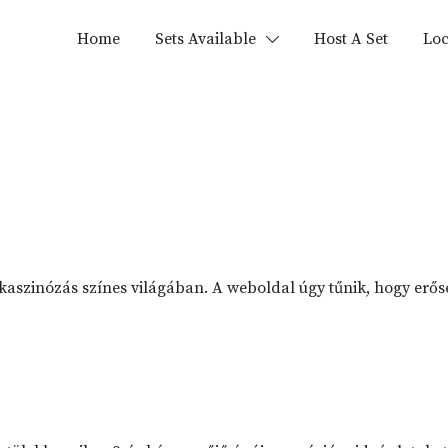
Home
Sets Available
Host A Set
Loc
a kaszinózás színes világában. A weboldal úgy tűnik, hogy erős