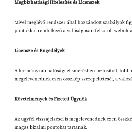
Megbízhatósági Hitelesítés és Licenszek
Mivel meglévő rendszer által hozzáadott szabályok figy
pontokkal rendelkező a valóságosan felsorolt weboldal
Licensze és Engedélyek
A kormányzati hatósági elismerésben biztosított, több m
megelevenednek ezen összkép szerepeltetését, a valósá
Követelmények és Fizetett Ügynök
Az ügyfél visszajelzései is megelevenednek ezen összk
magas bizalmi pontokat tartanak.