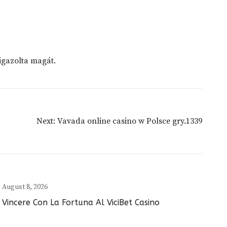
 igazolta magát.
Next:
Vavada online casino w Polsce gry.1339
August 8, 2026
Vincere Con La Fortuna Al ViciBet Casino