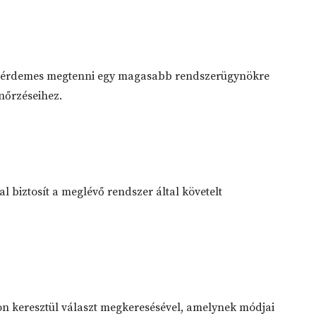
kor érdemes megtenni egy magasabb rendszerügynökre
enőrzéseihez.
l biztosít a meglévő rendszer által követelt
ton keresztül választ megkeresésével, amelynek módjai