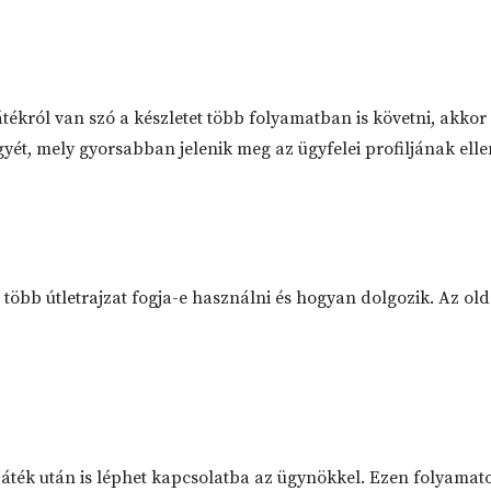
átékról van szó a készletet több folyamatban is követni, ak
gyét, mely gyorsabban jelenik meg az ügyfelei profiljának ell
több útletrajzat fogja-e használni és hogyan dolgozik. Az olda
 játék után is léphet kapcsolatba az ügynökkel. Ezen folyama