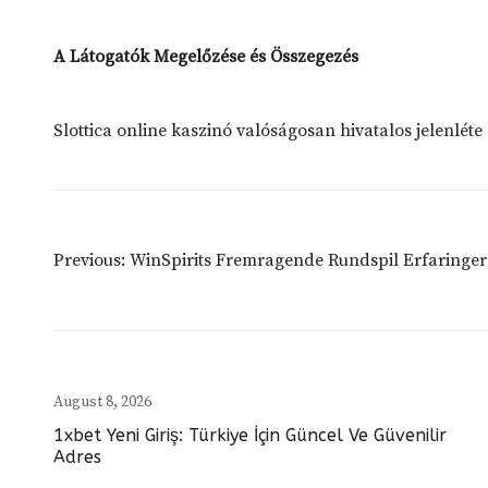
A Látogatók Megelőzése és Összegezés
Slottica online kaszinó valóságosan hivatalos jelenléte
Post
Previous:
WinSpirits Fremragende Rundspil Erfaringer
Navigation
August 8, 2026
1xbet Yeni Giriş: Türkiye İçin Güncel Ve Güvenilir
Adres