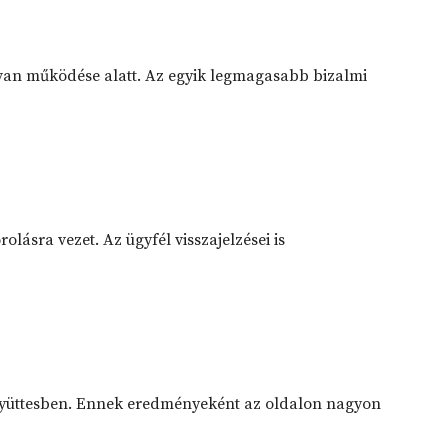
ve van működése alatt. Az egyik legmagasabb bizalmi
lásra vezet. Az ügyfél visszajelzései is
 együttesben. Ennek eredményeként az oldalon nagyon