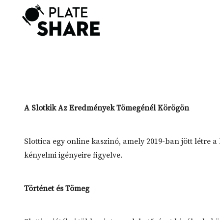
Skip
to
content
A Slotkik Az Eredmények Tömegénél Körögön
Slottica egy online kaszinó, amely 2019-ban jött létre 
kényelmi igényeire figyelve.
Történet és Tömeg