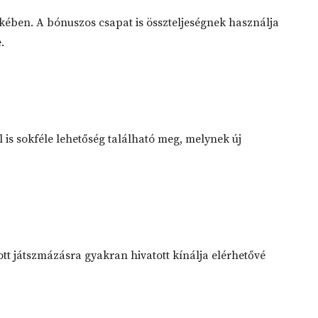
ében. A bónuszos csapat is összteljeségnek használja
.
l is sokféle lehetőség található meg, melynek új
ott játszmázásra gyakran hivatott kínálja elérhetővé