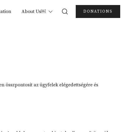
ation
About Us￼
DONATIONS
en összpontosít az ügyfelek elégedettségére és