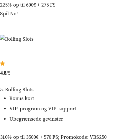
225% op til 600€ + 275 FS
Spil Nu!
4.8
/5
5. Rolling Slots
Bonus kort
VIP-program og VIP-support
Ubegrænsede gevinster
310% op til 3500€ + 570 FS; Promokode: VRS250