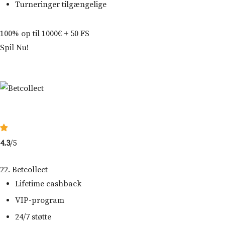
Turneringer tilgængelige
100% op til 1000€ + 50 FS
Spil Nu!
4.3
/5
22. Betcollect
Lifetime cashback
VIP-program
24/7 støtte