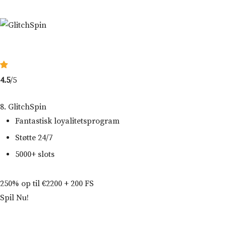
4.5
/5
8. GlitchSpin
Fantastisk loyalitetsprogram
Støtte 24/7
5000+ slots
250% op til €2200 + 200 FS
Spil Nu!