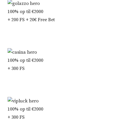
100% op til €2000
+ 200 FS + 20€ Free Bet
100% op til €2000
+ 300 FS
100% op til €2000
+ 300 FS