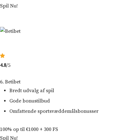
Spil Nu!
4.8
/5
6. Betibet
Bredt udvalg af spil
Gode bonustilbud
Omfattende sportsvæddemålsbonusser
100% op til €1000 + 300 FS
Spil Nu!