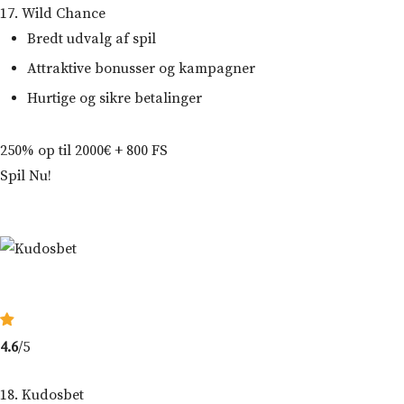
17. Wild Chance
Bredt udvalg af spil
Attraktive bonusser og kampagner
Hurtige og sikre betalinger
250% op til 2000€ + 800 FS
Spil Nu!
4.6
/5
18. Kudosbet