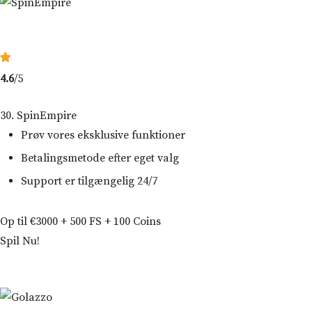
4.6
/5
30. SpinEmpire
Prøv vores eksklusive funktioner
Betalingsmetode efter eget valg
Support er tilgængelig 24/7
Op til €3000 + 500 FS + 100 Coins
Spil Nu!