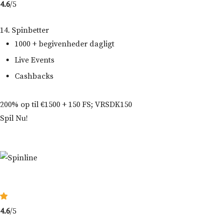
4.6
/5
14. Spinbetter
1000 + begivenheder dagligt
Live Events
Cashbacks
200% op til €1500 + 150 FS; VRSDK150
Spil Nu!
4.6
/5