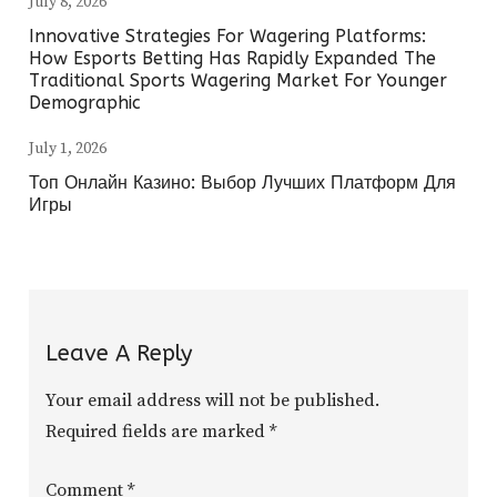
July 8, 2026
Innovative Strategies For Wagering Platforms:
How Esports Betting Has Rapidly Expanded The
Traditional Sports Wagering Market For Younger
Demographic
July 1, 2026
Топ Онлайн Казино: Выбор Лучших Платформ Для
Игры
Leave A Reply
Your email address will not be published.
Required fields are marked
*
Comment
*