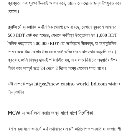
প্রাপ্যতা এবং সুরক্ষা উভয়ই অফার করে, তাদের লেনদেনের জন্য উপযুক্ত করে
তোলে।
প্ল্যাটফর্মে ব্যবহারিক অর্থনৈতিক থ্রেশহোল্ড রয়েছে, যেখানে ন্যূনতম আমানত
500 BDT সেট করা হয়েছে, যেখানে সর্বনিম্ন উত্তোলন হল 1,000 BDT।
দৈনিক প্রত্যাহার 200,000 BDT-তে সর্বোত্তম সীমাবদ্ধ, যা অনানুষ্ঠানিক
গেমার এবং উচ্চ রোলার উভয়ের জন্যই অভিযোজনযোগ্যতার অনুমতি দেয়।
প্রত্যাহারগুলি বিলম্ব ছাড়াই পরিমার্জিত হয়, সাধারণত নির্বাচিত পদ্ধতির উপর
নির্ভর করে সম্পূর্ণ হতে 24 থেকে 2 দিনের মধ্যে যেকোন সময় লাগে।
এটা সম্পর্কে পড়ুন
https://mcw-casino-world-bd.com
আমাদের
নিবন্ধগুলির
MCW এ অর্থ জমা করার জন্য ধাপে ধাপে নির্দেশিকা
বিশাল ক্যাসিনো ওয়ার্ল্ডে অর্থ স্থানান্তর একটি কাঠামোগত পদ্ধতি যা বাংলাদেশী