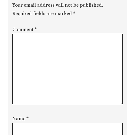
Your email address will not be published.
Required fields are marked
*
Comment
*
Name
*