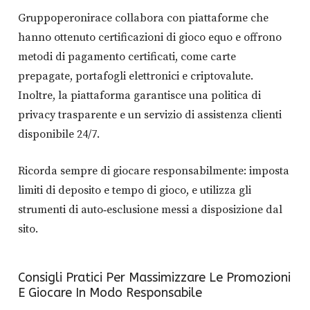
Gruppoperonirace collabora con piattaforme che
hanno ottenuto certificazioni di gioco equo e offrono
metodi di pagamento certificati, come carte
prepagate, portafogli elettronici e criptovalute.
Inoltre, la piattaforma garantisce una politica di
privacy trasparente e un servizio di assistenza clienti
disponibile 24/7.
Ricorda sempre di giocare responsabilmente: imposta
limiti di deposito e tempo di gioco, e utilizza gli
strumenti di auto‑esclusione messi a disposizione dal
sito.
Consigli Pratici Per Massimizzare Le Promozioni
E Giocare In Modo Responsabile