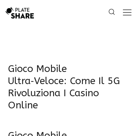
Skip
to
content
Gioco Mobile
Ultra‑Veloce: Come Il 5G
Rivoluziona I Casino
Online
Gioco Mobile