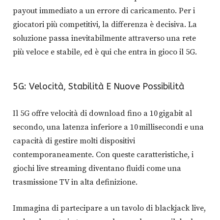
payout immediato a un errore di caricamento. Per i
giocatori più competitivi, la differenza è decisiva. La
soluzione passa inevitabilmente attraverso una rete
più veloce e stabile, ed è qui che entra in gioco il 5G.
5G: Velocità, Stabilità E Nuove Possibilità
Il 5G offre velocità di download fino a 10 gigabit al
secondo, una latenza inferiore a 10 millisecondi e una
capacità di gestire molti dispositivi
contemporaneamente. Con queste caratteristiche, i
giochi live streaming diventano fluidi come una
trasmissione TV in alta definizione.
Immagina di partecipare a un tavolo di blackjack live,