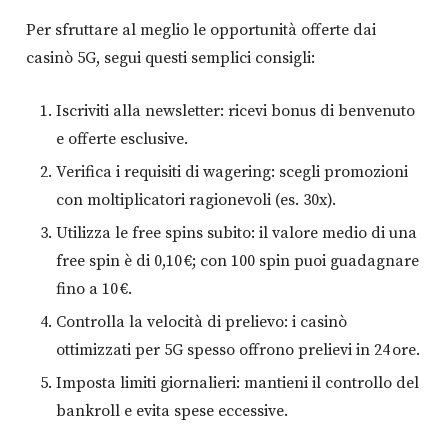
Per sfruttare al meglio le opportunità offerte dai
casinò 5G, segui questi semplici consigli:
Iscriviti alla newsletter: ricevi bonus di benvenuto
e offerte esclusive.
Verifica i requisiti di wagering: scegli promozioni
con moltiplicatori ragionevoli (es. 30x).
Utilizza le free spins subito: il valore medio di una
free spin è di 0,10 €; con 100 spin puoi guadagnare
fino a 10 €.
Controlla la velocità di prelievo: i casinò
ottimizzati per 5G spesso offrono prelievi in 24 ore.
Imposta limiti giornalieri: mantieni il controllo del
bankroll e evita spese eccessive.