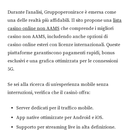
Durante l’analisi, Gruppoperonirace è emersa come
una delle realtà più affidabili. Il sito propone una
lista
casino online non AAMS
che comprende i migliori
casino non AAMS, includendo anche opzioni di
casino online esteri con licenze internazionali. Queste
piattaforme garantiscono pagamenti rapidi, bonus
esclusivi e una grafica ottimizzata per le connessioni
5G.
Se sei alla ricerca di un’esperienza mobile senza
interruzioni, verifica che il casinò offra:
Server dedicati per il traffico mobile.
App native ottimizzate per Android e iOS.
Supporto per streaming live in alta definizione.