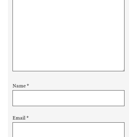
Name
*
Email
*