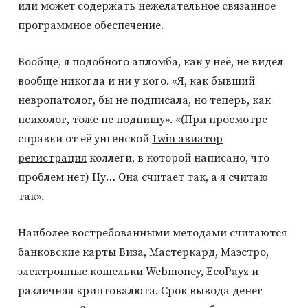
или может содержать нежелательное связанное
программное обеспечение.
Вообще, я подобного апломба, как у неё, не видел
вообще никогда и ни у кого. «Я, как бывший
невропатолог, бы не подписала, но теперь, как
психолог, тоже не подпишу». «(При просмотре
справки от её унгенской
1win авиатор
регистрация
коллеги, в которой написано, что
проблем нет) Ну… Она считает так, а я считаю
так».
Наиболее востребованными методами считаются
банковские карты Виза, Мастеркард, Маэстро,
электронные кошельки Webmoney, EcoPayz и
различная криптовалюта. Срок вывода денег