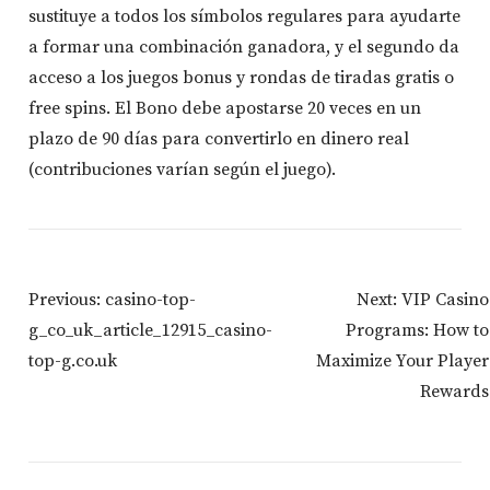
sustituye a todos los símbolos regulares para ayudarte
a formar una combinación ganadora, y el segundo da
acceso a los juegos bonus y rondas de tiradas gratis o
free spins. El Bono debe apostarse 20 veces en un
plazo de 90 días para convertirlo en dinero real
(contribuciones varían según el juego).
Post
Previous:
casino-top-
Next:
VIP Casino
Navigation
g_co_uk_article_12915_casino-
Programs: How to
top-g.co.uk
Maximize Your Player
Rewards