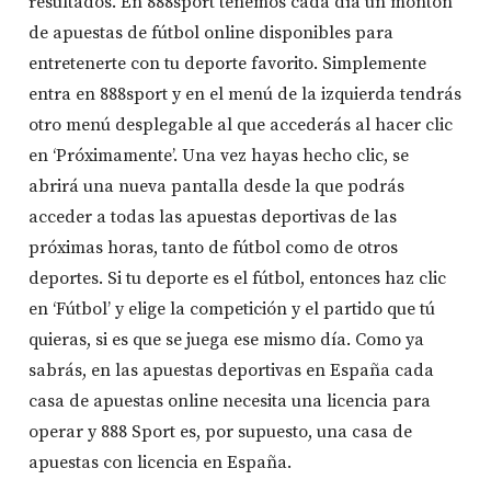
resultados. En 888sport tenemos cada día un montón
de apuestas de fútbol online disponibles para
entretenerte con tu deporte favorito. Simplemente
entra en 888sport y en el menú de la izquierda tendrás
otro menú desplegable al que accederás al hacer clic
en ‘Próximamente’. Una vez hayas hecho clic, se
abrirá una nueva pantalla desde la que podrás
acceder a todas las apuestas deportivas de las
próximas horas, tanto de fútbol como de otros
deportes. Si tu deporte es el fútbol, entonces haz clic
en ‘Fútbol’ y elige la competición y el partido que tú
quieras, si es que se juega ese mismo día. Como ya
sabrás, en las apuestas deportivas en España cada
casa de apuestas online necesita una licencia para
operar y 888 Sport es, por supuesto, una casa de
apuestas con licencia en España.