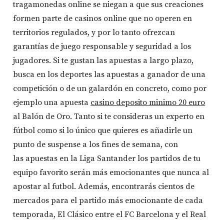
tragamonedas online se niegan a que sus creaciones
formen parte de casinos online que no operen en
territorios regulados, y por lo tanto ofrezcan
garantías de juego responsable y seguridad a los
jugadores. Si te gustan las apuestas a largo plazo,
busca en los deportes las apuestas a ganador de una
competición o de un galardón en concreto, como por
ejemplo una apuesta
casino deposito minimo 20 euro
al Balón de Oro. Tanto si te consideras un experto en
fútbol como si lo único que quieres es añadirle un
punto de suspense a los fines de semana, con
las apuestas en la Liga Santander los partidos de tu
equipo favorito serán más emocionantes que nunca al
apostar al futbol. Además, encontrarás cientos de
mercados para el partido más emocionante de cada
temporada, El Clásico entre el FC Barcelona y el Real