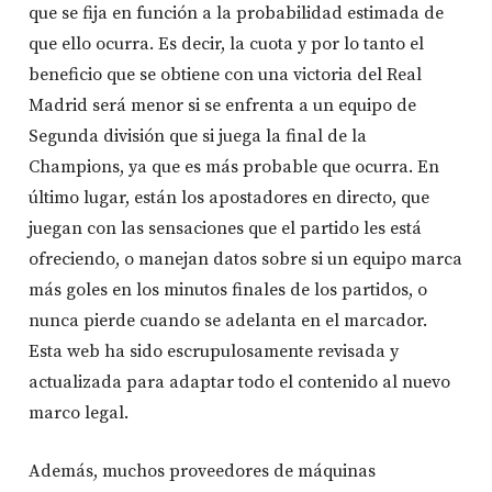
que se fija en función a la probabilidad estimada de
que ello ocurra. Es decir, la cuota y por lo tanto el
beneficio que se obtiene con una victoria del Real
Madrid será menor si se enfrenta a un equipo de
Segunda división que si juega la final de la
Champions, ya que es más probable que ocurra. En
último lugar, están los apostadores en directo, que
juegan con las sensaciones que el partido les está
ofreciendo, o manejan datos sobre si un equipo marca
más goles en los minutos finales de los partidos, o
nunca pierde cuando se adelanta en el marcador.
Esta web ha sido escrupulosamente revisada y
actualizada para adaptar todo el contenido al nuevo
marco legal.
Además, muchos proveedores de máquinas