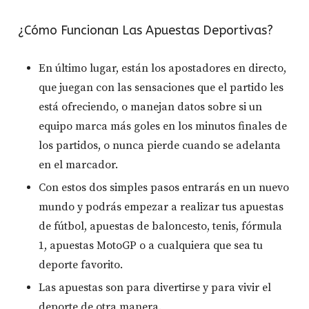
¿Cómo Funcionan Las Apuestas Deportivas?
En último lugar, están los apostadores en directo,
que juegan con las sensaciones que el partido les
está ofreciendo, o manejan datos sobre si un
equipo marca más goles en los minutos finales de
los partidos, o nunca pierde cuando se adelanta
en el marcador.
Con estos dos simples pasos entrarás en un nuevo
mundo y podrás empezar a realizar tus apuestas
de fútbol, apuestas de baloncesto, tenis, fórmula
1, apuestas MotoGP o a cualquiera que sea tu
deporte favorito.
Las apuestas son para divertirse y para vivir el
deporte de otra manera.