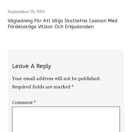
September 20, 2025
Vägledning För Att Välja Skattefria Casinon Med
Fördelaktiga Villkor Och Erbjudanden
Leave A Reply
Your email address will not be published.
Required fields are marked
*
Comment
*