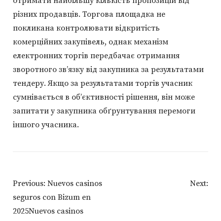
отримати найбільшу кількість пропозицій від
різних продавців. Торгова площадка не
покликана контролювати відкритість
комерційних закупівель, однак механізм
електронних торгів передбачає отримання
зворотного зв’язку від закупника за результатами
тендеру. Якщо за результатами торгів учасник
сумнівається в об’єктивності рішення, він може
запитати у закупника обґрунтування перемоги
іншого учасника.
Post
Previous:
Nuevos casinos
Next:
Navigation
seguros con Bizum en
2025Nuevos casinos