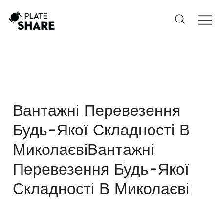
Skip
to
content
Вантажні Перевезення
Будь-Якої Складності В
МиколаєвіВантажні
Перевезення Будь-Якої
Складності В Миколаєві