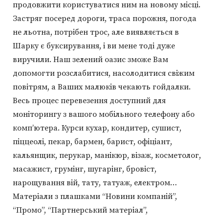
продовжити користуватися ним на новому місці.
Застряг посеред дороги, траса порожня, погода
не льотна, потрібен трос, але виявляється в
Шарку є буксирування, і ви мене тоді дуже
виручили. Наш зелений оазис зможе Вам
допомогти розслабитися, насолодитися свіжим
повітрям, а Ваших малюків чекають гойдалки.
Весь процес перевезення доступний для
моніторингу з вашого мобільного телефону або
комп’ютера. Курси кухар, кондитер, сушист,
піццеолі, пекар, бармен, барист, офіціант,
кальянщик, перукар, манікюр, візаж, косметолог,
масажист, грумінг, шугарінг, бровіст,
нарощування вій, тату, татуаж, електром…
Матеріали з плашками “Новини компаній”,
“Промо”, “Партнерський матеріал”,