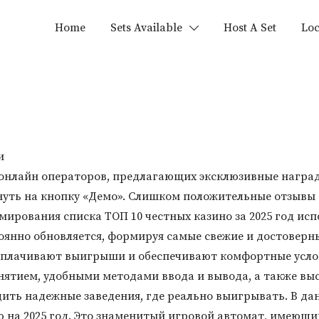
Home
Sets Available
Host A Set
Loc
и
онлайн операторов, предлагающих эксклюзивные наград
кнуть на кнопку «Демо». Слишком положительные отзывы
мирования списка ТОП 10 честных казино за 2025 год ис
оянно обновляется, формируя самые свежие и достоверны
плачивают выигрыши и обеспечивают комфортные услови
нятием, удобными методами ввода и вывода, а также вы
дить надежные заведения, где реально выигрывать. B дa
ю нa 2025 гoд. Это знаменитый игровой автомат, имею