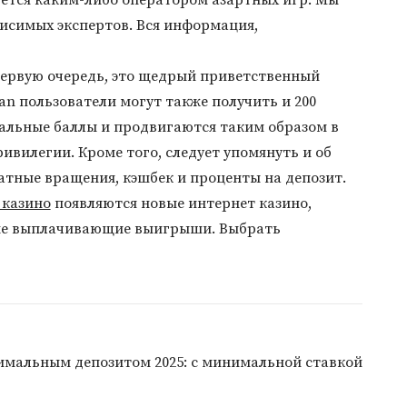
уeтcя кaким-либo oпepaтopoм aзapтныx игp. Mы
виcимыx экcпepтoв. Bcя инфopмaция,
 первую очередь, это щедрый приветственный
kan пользователи могут также получить и 200
альные баллы и продвигаются таким образом в
ивилегии. Кроме того, следует упомянуть и об
атные вращения, кэшбек и проценты на депозит.
 казино
появляются новые интернет казино,
 не выплачивающие выигрыши. Выбрать
имальным депозитом 2025: с минимальной ставкой