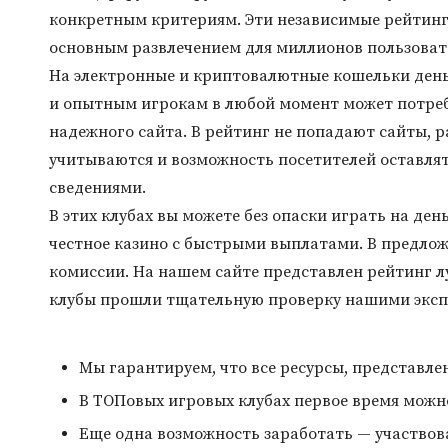
конкретным критериям. Эти независимые рейтинг
основным развлечением для миллионов пользовате
На электронные и криптовалютные кошельки деньг
и опытным игрокам в любой момент может потреб
надежного сайта. В рейтинг не попадают сайты,
учитываются и возможность посетителей оставлят
сведениями.
В этих клубах вы можете без опаски играть на де
честное казино с быстрыми выплатами. В предлож
комиссии. На нашем сайте представлен рейтинг л
клубы прошли тщательную проверку нашими экспе
Mы гapaнтиpуeм, чтo вce pecуpcы, пpeдcтaвлe
В ТОПовых игровых клубах первое время можн
Еще одна возможность заработать — участвов