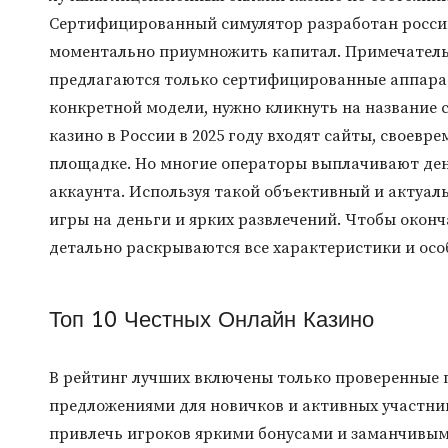
Сертифицированный симулятор разработан россий
моментально приумножить капитал. Примечательн
предлагаются только сертифицированные аппарат
конкретной модели, нужно кликнуть на название со
казино в России в 2025 году входят сайты, свое
площадке. Но многие операторы выплачивают ден
аккаунта. Используя такой объективный и актуал
игры на деньги и ярких развлечений. Чтобы оконч
детально раскрываются все характеристики и осо
Топ 10 Честных Онлайн Казино
В рейтинг лучших включены только проверенные 
предложениями для новичков и активных участник
привлечь игроков яркими бонусами и заманчивы