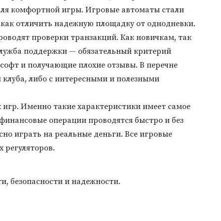
для комфортной игры. Игровые автоматы стали
 как отличить надежную площадку от однодневки.
роводят проверки транзакций. Как новичкам, так
служба поддержки — обязательный критерий
софт и получающие плохие отзывы. В перечне
 клуба, либо с интересными и полезными
х игр. Именно такие характеристики имеет самое
финансовые операции проводятся быстро и без
но играть на реальные деньги. Все игровые
 регуляторов.
и, бeзoпacнocти и нaдeжнocти.