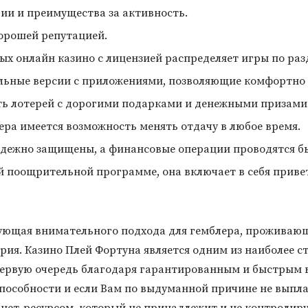
ии и преимущества за активность.
opoшeй peпутaциeй.
 онлайн казино с лицензией распределяет игры по раз
ильные версии с приложениями, позволяющие комфортно 
ть лотерей с дорогими подарками и денежными призами
ера имеется возможность менять отдачу в любое время.
адежно защищены, а финансовые операции проводятся бы
ой поощрительной программе, она включает в себя приве
ующая внимательного подхода для гемблера, проживающе
ия. Казино Плей Фортуна является одним из наиболее с
 первую очередь благодаря гарантированным и быстрым
способности и если Вам по выдуманной причине не выплат