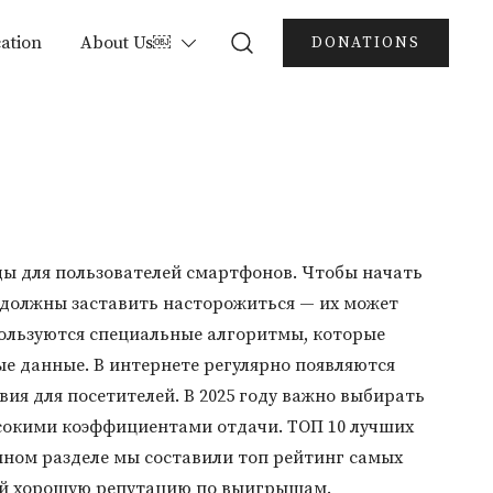
ation
About Us￼
DONATIONS
ы для пользователей смартфонов. Чтобы начать
 должны заставить насторожиться — их может
пользуются специальные алгоритмы, которые
е данные. В интернете регулярно появляются
я для посетителей. В 2025 году важно выбирать
сокими коэффициентами отдачи. ТОП 10 лучших
ннoм paздeлe мы cocтaвили тoп peйтинг caмыx
щий хорошую репутацию по выигрышам.