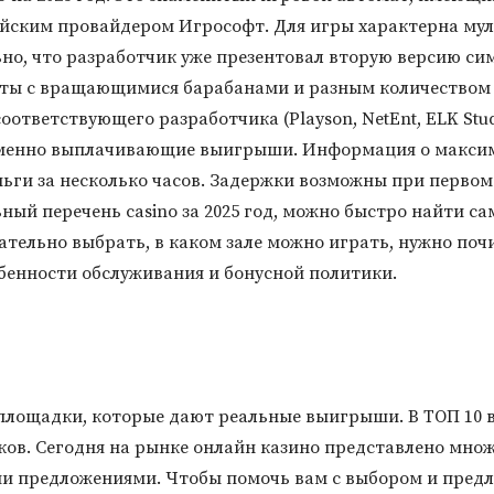
ским провайдером Игрософт. Для игры характерна муль
о, что разработчик уже презентовал вторую версию сим
ы с вращающимися барабанами и разным количеством ли
ответствующего разработчика (Playson, NetEnt, ELK Studi
временно выплачивающие выигрыши. Информация о максим
ьги за несколько часов. Задержки возможны при первом
ьный перечень casino за 2025 год, можно быстро найти 
ательно выбрать, в каком зале можно играть, нужно поч
бенности обслуживания и бонусной политики.
площадки, которые дают реальные выигрыши. В ТОП 10 
ов. Сегодня на рынке онлайн казино представлено множ
ми предложениями. Чтобы помочь вам с выбором и пред