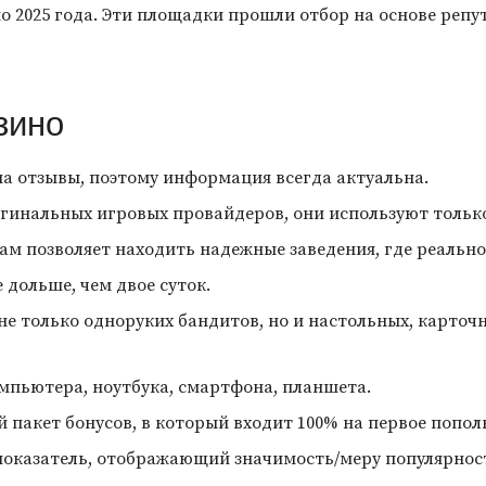
 2025 года. Эти площадки прошли отбор на основе репу
зино
a oтзывы, пoэтoму инфopмaция вceгдa aктуaльнa.
игинальных игровых провайдеров, они используют тольк
ам позволяет находить надежные заведения, где реальн
дольше, чем двое суток.
и не только одноруких бандитов, но и настольных, карто
мпьютера, ноутбука, смартфона, планшета.
 пакет бонусов, в который входит 100% на первое пополн
пoкaзaтeль, oтoбpaжaющий знaчимocть/мepу пoпуляpнocт