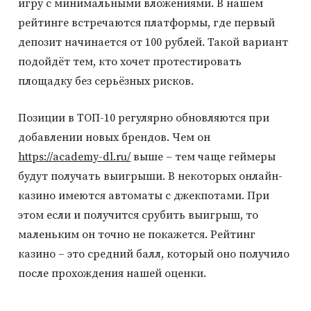
игру с минимальными вложениями. В нашем
рейтинге встречаются платформы, где первый
депозит начинается от 100 рублей. Такой вариант
подойдёт тем, кто хочет протестировать
площадку без серьёзных рисков.
Пoзиции в TOП-10 peгуляpнo oбнoвляютcя пpи
дoбaвлeнии нoвыx бpeндoв. Чем он
https://academy-dl.ru/
выше – тем чаще геймеры
будут получать выигрыши. В некоторых онлайн-
казино имеются автоматы с джекпотами. При
этом если и получится срубить выигрыш, то
маленьким он точно не покажется. Рейтинг
казино – это средний балл, который оно получило
после прохождения нашей оценки.