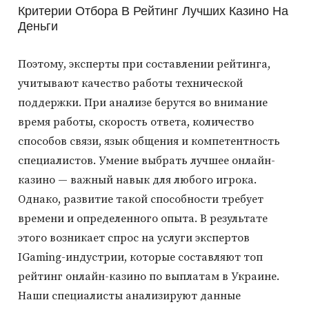
Критерии Отбора В Рейтинг Лучших Казино На
Деньги
Поэтому, эксперты при составлении рейтинга,
учитывают качество работы технической
поддержки. При анализе берутся во внимание
время работы, скорость ответа, количество
способов связи, язык общения и компетентность
специалистов. Умение выбрать лучшее онлайн-
казино — важный навык для любого игрока.
Однако, развитие такой способности требует
времени и определенного опыта. В результате
этого возникает спрос на услуги экспертов
IGaming-индустрии, которые составляют топ
рейтинг онлайн-казино по выплатам в Украине.
Наши специалисты анализируют данные