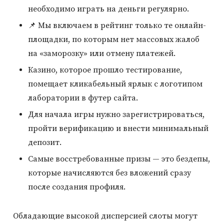
необходимо играть на деньги регулярно.
📌 Мы включаем в рейтинг только те онлайн-
площадки, по которым нет массовых жалоб
на «заморозку» или отмену платежей.
Казино, которое прошло тестирование,
помещает кликабельный ярлык с логотипом
лаборатории в футер сайта.
Для начала игры нужно зарегистрироваться,
пройти верификацию и внести минимальный
депозит.
Самые восстребованные призы — это бездепы,
которые начисляются без вложений сразу
после создания профиля.
Обладающие высокой дисперсией слоты могут