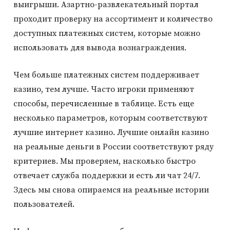
выигрыши. Азартно-развлекательный портал
проходит проверку на ассортимент и количество
доступных платежных систем, которые можно
использовать для вывода вознаграждения.
Чем больше платежных систем поддерживает
казино, тем лучше. Часто игроки применяют
способы, перечисленные в таблице. Есть еще
несколько параметров, которым соответствуют
лучшие интернет казино. Лучшие онлайн казино
на реальные деньги в России соответствуют ряду
критериев. Мы проверяем, насколько быстро
отвечает служба поддержки и есть ли чат 24/7.
Здесь мы снова опираемся на реальные истории
пользователей.