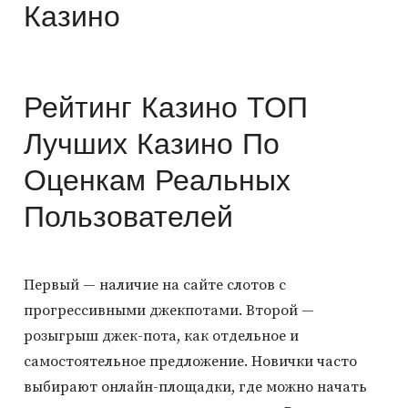
Казино
Рейтинг Казино ТОП
Лучших Казино По
Оценкам Реальных
Пользователей
Первый — наличие на сайте слотов с
прогрессивными джекпотами. Второй —
розыгрыш джек-пота, как отдельное и
самостоятельное предложение. Новички часто
выбирают онлайн-площадки, где можно начать