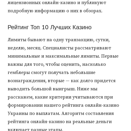
лицензионных онлайн-казино и публикуют
подробную информацию о них в обзорах.
Рейтинг Топ 10 Лучших Казино
Лимиты бывают на одну транзакцию, сутки,
неделю, месяц. Специалисты рассматривают
минимальные и максимальные лимиты. Первые
важны для того, чтобы оценить, насколько
гемблеры смогут получать небольшие
вознаграждения, вторые — как долго придется
выводить большой выигрыш. Ниже мы
расскажем, какие критерии учитываются при
формировании нашего рейтинга онлайн-казино
Украины по выплатам. Алгоритм составления
рейтинга онлайн-казино на реальные деньги
включает разные этапы.