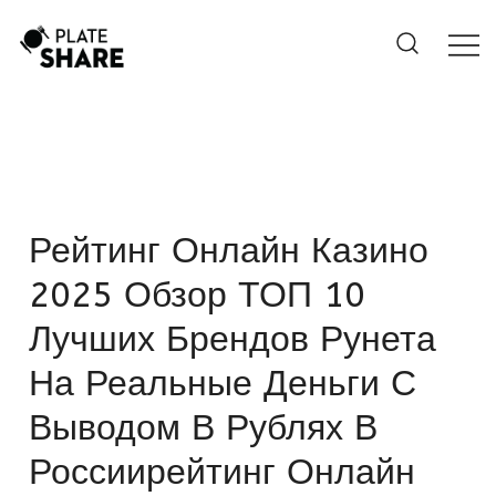
Skip
to
content
Рейтинг Онлайн Казино
2025 Обзор ТОП 10
Лучших Брендов Рунета
На Реальные Деньги С
Выводом В Рублях В
Россиирейтинг Онлайн