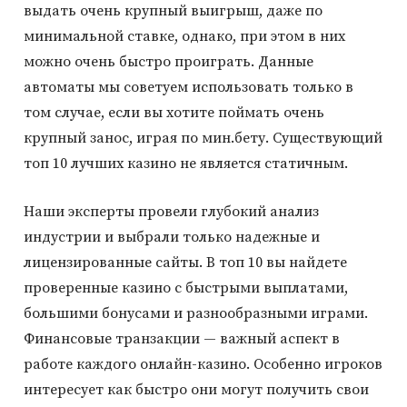
выдать очень крупный выигрыш, даже по
минимальной ставке, однако, при этом в них
можно очень быстро проиграть. Данные
автоматы мы советуем использовать только в
том случае, если вы хотите поймать очень
крупный занос, играя по мин.бету. Существующий
топ 10 лучших казино не является статичным.
Наши эксперты провели глубокий анализ
индустрии и выбрали только надежные и
лицензированные сайты. В топ 10 вы найдете
проверенные казино с быстрыми выплатами,
большими бонусами и разнообразными играми.
Финансовые транзакции — важный аспект в
работе каждого онлайн-казино. Особенно игроков
интересует как быстро они могут получить свои