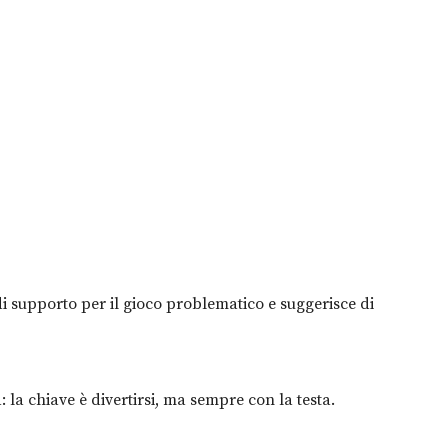
di supporto per il gioco problematico e suggerisce di
: la chiave è divertirsi, ma sempre con la testa.