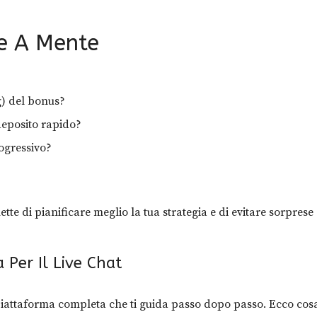
e A Mente
g) del bonus?
deposito rapido?
rogressivo?
e di pianificare meglio la tua strategia e di evitare sorprese 
 Per Il Live Chat
iattaforma completa che ti guida passo dopo passo. Ecco cosa t