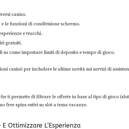
iversi casino.
 e le funzioni di condivisione schermo.
esperienze e trucchi.
ri gratuiti.
li su come impostare limiti di deposito e tempo di gioco.
casinò per includere le ultime novità sui servizi di assistenza.
 ti permette di filtrare le offerte in base al tipo di gioco (sl
no free spins estivi su slot a tema vacanze.
 E Ottimizzare L’Esperienza