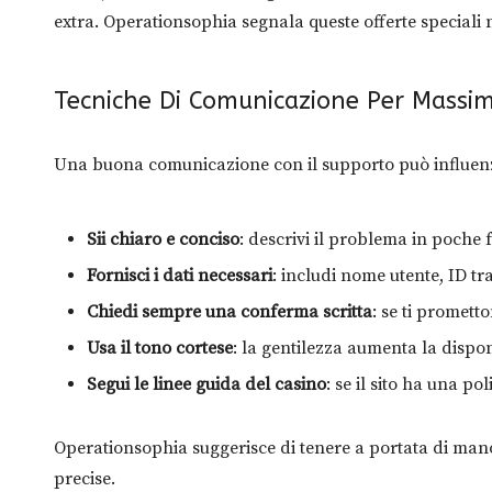
extra. Operationsophia segnala queste offerte speciali 
Tecniche Di Comunicazione Per Massimi
Una buona comunicazione con il supporto può influenzare
Sii chiaro e conciso
: descrivi il problema in poche 
Fornisci i dati necessari
: includi nome utente, ID tr
Chiedi sempre una conferma scritta
: se ti promett
Usa il tono cortese
: la gentilezza aumenta la disponi
Segui le linee guida del casino
: se il sito ha una po
Operationsophia suggerisce di tenere a portata di mano 
precise.