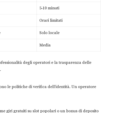
5‑10 minuti
Orari limitati
e
Solo locale
Media
ofessionalità degli operatori e la trasparenza delle
.
ono le politiche di verifica dell’identità. Un operatore
ome giri gratuiti su slot popolari o un bonus di deposito