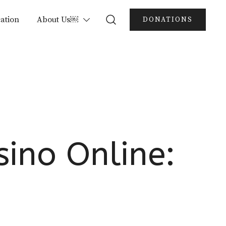
ation
About Us￼
DONATIONS
sino Online: