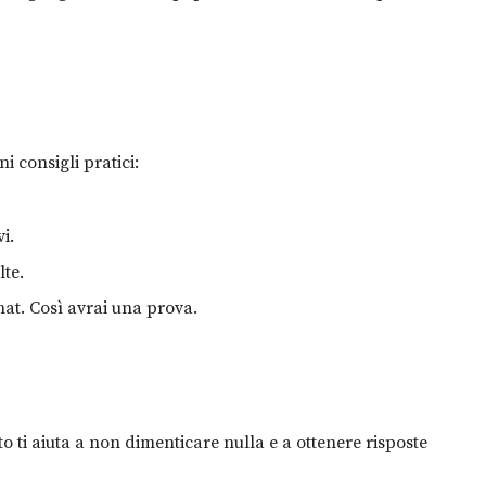
 consigli pratici:
i.
lte.
hat. Così avrai una prova.
 ti aiuta a non dimenticare nulla e a ottenere risposte