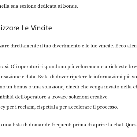
nella sua sezione dedicata ai bonus.
zzare Le Vincite
 direttamente il tuo divertimento e le tue vincite. Ecco alcuni
frasi. Gli operatori rispondono più velocemente a richieste brev
ansazione e data. Evita di dover ripetere le informazioni più vo
ono un bonus o una soluzione, chiedi che venga inviato nella c
bilità dell’operatore a trovare soluzioni creative.
licy per i reclami, rispettala per accelerare il processo.
una lista di domande frequenti prima di aprire la chat. Questo