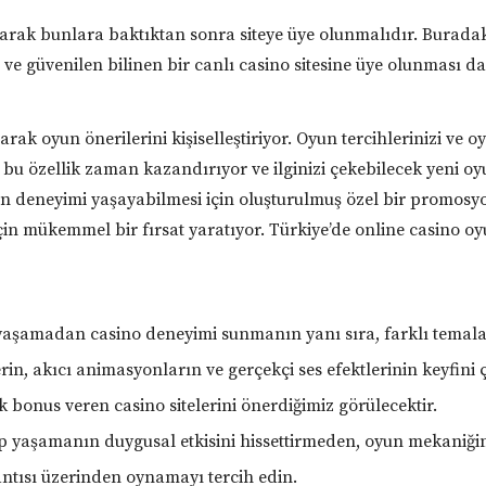
olarak bunlara baktıktan sonra siteye üye olunmalıdır. Burada
 ve güvenilen bilinen bir canlı casino sitesine üye olunması d
ak oyun önerilerini kişiselleştiriyor. Oyun tercihlerinizi ve 
bu özellik zaman kazandırıyor ve ilginizi çekebilecek yeni oy
n deneyimi yaşayabilmesi için oluşturulmuş özel bir promosyo
i için mükemmel bir fırsat yaratıyor. Türkiye’de online casino 
yaşamadan casino deneyimi sunmanın yanı sıra, farklı temalar
in, akıcı animasyonların ve gerçekçi ses efektlerinin keyfini ç
k bonus veren casino sitelerini önerdiğimiz görülecektir.
 yaşamanın duygusal etkisini hissettirmeden, oyun mekaniğini
antısı üzerinden oynamayı tercih edin.