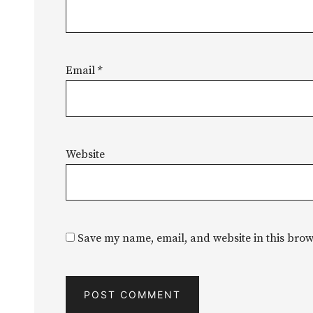
Email
*
Website
Save my name, email, and website in this brow