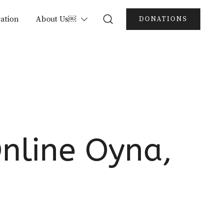
ation
About Us￼
DONATIONS
Online Oyna,