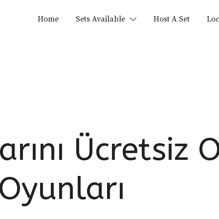
Home
Sets Available
Host A Set
Loc
rını Ücretsiz 
 Oyunları