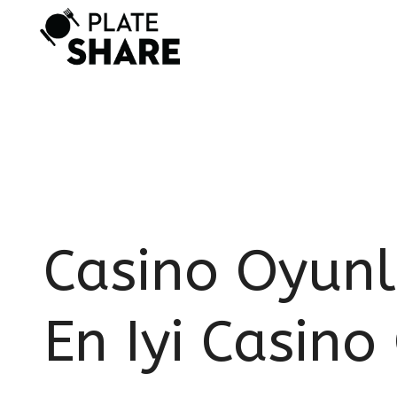
Skip
to
content
Casino Oyunla
En Iyi Casino