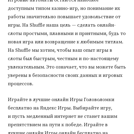
доступным типом казино-игр, но понимание их
работы значительно повышает удовольствие от
игры. На Shuffle наша цель — сделать онлайн-
слоты простыми, плавными и приятными, будь то
новая игра или возвращение к любимым титлам.
На Shuffle мы хотим, чтобы ваш опыт игры в
слоты был быстрым, честным и по-настоящему
увлекательным. Это означает, что вы можете быть
уверены в безопасности своих данных и игровых
процессов.
Играйте в лучшие онлайн Игры Головоломки
бесплатно на Яндекс Игры. Выбирайте игру,
и пусть медленный интернет не станет вашим
препятствием на пути к победе. Играйте в
лучшие онлайн Игры онлайн бесплатно на