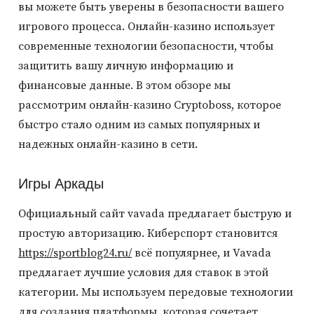
вы можете быть уверены в безопасности вашего
игрового процесса. Онлайн-казино использует
современные технологии безопасности, чтобы
защитить вашу личную информацию и
финансовые данные. В этом обзоре мы
рассмотрим онлайн-казино Cryptoboss, которое
быстро стало одним из самых популярных и
надежных онлайн-казино в сети.
Игры Аркады
Официальный сайт vavada предлагает быструю и
простую авторизацию. Киберспорт становится
https://sportblog24.ru/
всё популярнее, и Vavada
предлагает лучшие условия для ставок в этой
категории. Мы используем передовые технологии
для создания платформы, которая сочетает