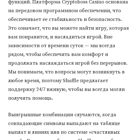
функций. Платформа Cryptoboss Casino основана
на передовом программном обеспечении, что
обеспечивает ее стабильность и безопасность.
Это означает, что вы можете найти игру, которая
вам понравится, и насладиться игрой. Вне
зависимости от времени суток — мы всегда
рядом, чтобы обеспечить вам комфорт и
продолжать наслаждаться игрой без перерывов.
Мы понимаем, что вопросы могут возникнуть в
любое время, поэтому Shuffle предлагает
поддержку 24/7 вживую, чтобы вы всегда могли
получить помощь.
Выигрышные комбинации случаются, когда
совпадающие символы выпадают на таблице
выплат и линиях или по системе «счастливых