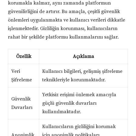
korumakla kalmaz, aynı zamanda platformun
güvenilirliğini de artırır. Bu amaçla, çeşitli güvenlik
önlemleri uygulanmakta ve kullanıcı verileri dikkatle
işlenmektedir. Gizliliğin korunması, kullanıcıların
rahat bir şekilde platformu kullanmalarını sağlar.
Özellik
Açıklama
Veri
Kullanıcı bilgileri, gelişmiş şifreleme
Şifreleme
teknikleriyle korunmaktadır.
Yetkisiz erişimi önlemek amacıyla
Güvenlik
güçlü güvenlik duvarları
Duvarları
kullanılmaktadır.
Kullanıcıların gizliliğini korumak
Anonimlik
için anonimlik politikaları