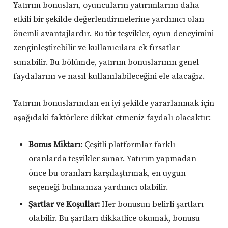
Yatırım bonusları, oyuncuların yatırımlarını daha
etkili bir şekilde değerlendirmelerine yardımcı olan
önemli avantajlardır. Bu tür teşvikler, oyun deneyimini
zenginleştirebilir ve kullanıcılara ek fırsatlar
sunabilir. Bu bölümde, yatırım bonuslarının genel
faydalarını ve nasıl kullanılabileceğini ele alacağız.
Yatırım bonuslarından en iyi şekilde yararlanmak için
aşağıdaki faktörlere dikkat etmeniz faydalı olacaktır:
Bonus Miktarı:
Çeşitli platformlar farklı
oranlarda teşvikler sunar. Yatırım yapmadan
önce bu oranları karşılaştırmak, en uygun
seçeneği bulmanıza yardımcı olabilir.
Şartlar ve Koşullar:
Her bonusun belirli şartları
olabilir. Bu şartları dikkatlice okumak, bonusu