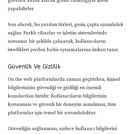
güvence altına alarak gönül rahatlığıyla işlem
yapabilirler.
Son olarak, bu yazılım türleri, geniş çapta uyumluluk
sağlar. Farklı cihazlar ve işletim sistemlerinde
sorunsuz bir şekilde çalışarak, kullanıcıların
istedikleri yerden bahis oynamalarına imkan tanır.
Güvenlik Ve Gizlilik
On the web platformlarda zaman geçirirken, kişisel
bilgilerinizin güvenliği ve gizliliği en önemli
konulardan biridir. Kullanıcıların bilgilerinin
korunması ve güvenli bir deneyim sunulması, tüm
platformlar için temel bir sorumluluktur.
Güvenliğin sağlanması, sadece kullanıcı bilgilerini