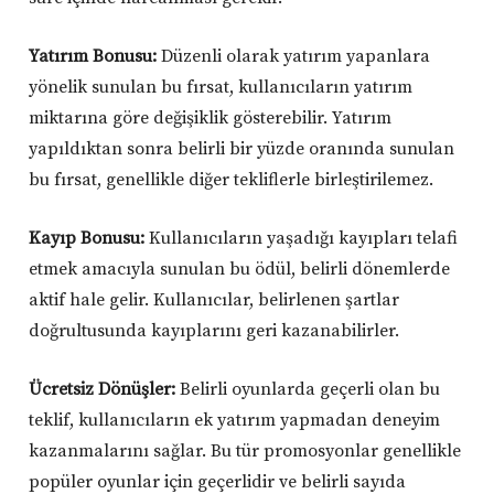
Yatırım Bonusu:
Düzenli olarak yatırım yapanlara
yönelik sunulan bu fırsat, kullanıcıların yatırım
miktarına göre değişiklik gösterebilir. Yatırım
yapıldıktan sonra belirli bir yüzde oranında sunulan
bu fırsat, genellikle diğer tekliflerle birleştirilemez.
Kayıp Bonusu:
Kullanıcıların yaşadığı kayıpları telafi
etmek amacıyla sunulan bu ödül, belirli dönemlerde
aktif hale gelir. Kullanıcılar, belirlenen şartlar
doğrultusunda kayıplarını geri kazanabilirler.
Ücretsiz Dönüşler:
Belirli oyunlarda geçerli olan bu
teklif, kullanıcıların ek yatırım yapmadan deneyim
kazanmalarını sağlar. Bu tür promosyonlar genellikle
popüler oyunlar için geçerlidir ve belirli sayıda