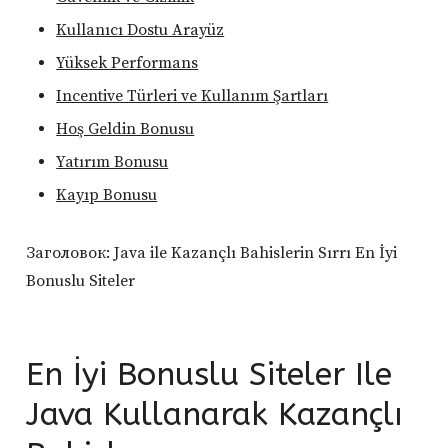
Kullanıcı Dostu Arayüz
Yüksek Performans
Incentive Türleri ve Kullanım Şartları
Hoş Geldin Bonusu
Yatırım Bonusu
Kayıp Bonusu
Заголовок: Java ile Kazançlı Bahislerin Sırrı En İyi
Bonuslu Siteler
En İyi Bonuslu Siteler Ile
Java Kullanarak Kazançlı