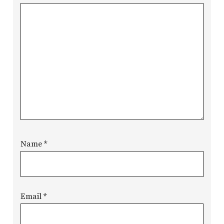
Name
*
Email
*