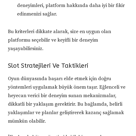
deneyimleri, platform hakkında daha iyi bir fikir
edinmenizi sağlar.
Bu kriterleri dikkate alarak, size en uygun olan
platformu seçebilir ve keyifli bir deneyim
yaşayabilirsiniz.
Slot Stratejileri Ve Taktikleri
Oyun dünyasında başarı elde etmek için doğru
yöntemleri uygulamak büyük önem taşır. Eğlenceli ve
heyecan verici bir deneyim sunan mekanizmalar,
dikkatli bir yaklaşım gerektirir. Bu bağlamda, belirli
yaklaşımlar ve planlar geliştirerek kazanç sağlamak
mümkün olabilir.