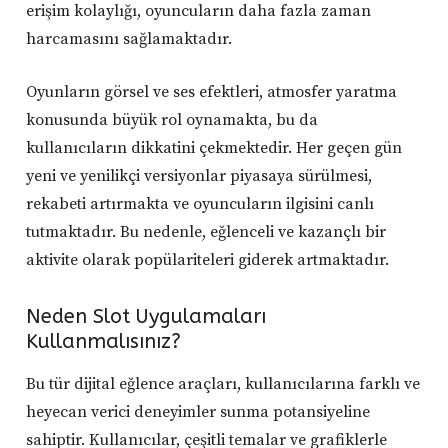
erişim kolaylığı, oyuncuların daha fazla zaman
harcamasını sağlamaktadır.
Oyunların görsel ve ses efektleri, atmosfer yaratma
konusunda büyük rol oynamakta, bu da
kullanıcıların dikkatini çekmektedir. Her geçen gün
yeni ve yenilikçi versiyonlar piyasaya sürülmesi,
rekabeti artırmakta ve oyuncuların ilgisini canlı
tutmaktadır. Bu nedenle, eğlenceli ve kazançlı bir
aktivite olarak popülariteleri giderek artmaktadır.
Neden Slot Uygulamaları
Kullanmalısınız?
Bu tür dijital eğlence araçları, kullanıcılarına farklı ve
heyecan verici deneyimler sunma potansiyeline
sahiptir. Kullanıcılar, çeşitli temalar ve grafiklerle