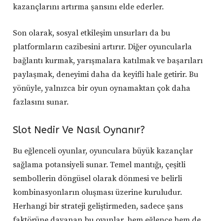
kazançlarını artırma şansını elde ederler.
Son olarak, sosyal etkileşim unsurları da bu
platformların cazibesini artırır. Diğer oyuncularla
bağlantı kurmak, yarışmalara katılmak ve başarıları
paylaşmak, deneyimi daha da keyifli hale getirir. Bu
yönüyle, yalnızca bir oyun oynamaktan çok daha
fazlasını sunar.
Slot Nedir Ve Nasıl Oynanır?
Bu eğlenceli oyunlar, oyunculara büyük kazançlar
sağlama potansiyeli sunar. Temel mantığı, çeşitli
sembollerin döngüsel olarak dönmesi ve belirli
kombinasyonların oluşması üzerine kuruludur.
Herhangi bir strateji geliştirmeden, sadece şans
faktörüne dayanan bu oyunlar, hem eğlence hem de