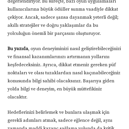
değerlendiriyor. Bu süreçte, bazı oyun uygulamaları
kullanıcılarına büyük ödüller sunma vaadiyle dikkat
çekiyor. Ancak, sadece şansa dayanmak yeterli değil;
akıllı stratejiler ve doğru yaklaşımlar da bu
yolculuğun önemli bir parçasını oluşturuyor.
Bu yazıda
, oyun deneyiminizi nasıl geliştirebileceğinizi
ve finansal kazanımlarınızı artırmanın yollarını
keşfedeceksiniz. Ayrıca, dikkat etmeniz gereken püf
noktaları ve olası tuzaklardan nasıl kaçınabileceğiniz
konusunda bilgi sahibi olacaksınız. Başarıya giden
yolda bilgi ve deneyim, en büyük müttefikiniz
olacaktır.
Hedeflerinizi belirlemek ve bunlara ulaşmak için
gerekli adımları atmak, sadece eğlence değil, aynı
zamanda maddi kazanç sağlama yolunda da kritik