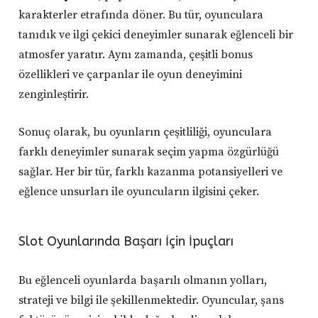
karakterler etrafında döner. Bu tür, oyunculara
tanıdık ve ilgi çekici deneyimler sunarak eğlenceli bir
atmosfer yaratır. Aynı zamanda, çeşitli bonus
özellikleri ve çarpanlar ile oyun deneyimini
zenginleştirir.
Sonuç olarak, bu oyunların çeşitliliği, oyunculara
farklı deneyimler sunarak seçim yapma özgürlüğü
sağlar. Her bir tür, farklı kazanma potansiyelleri ve
eğlence unsurları ile oyuncuların ilgisini çeker.
Slot Oyunlarında Başarı İçin İpuçları
Bu eğlenceli oyunlarda başarılı olmanın yolları,
strateji ve bilgi ile şekillenmektedir. Oyuncular, şans