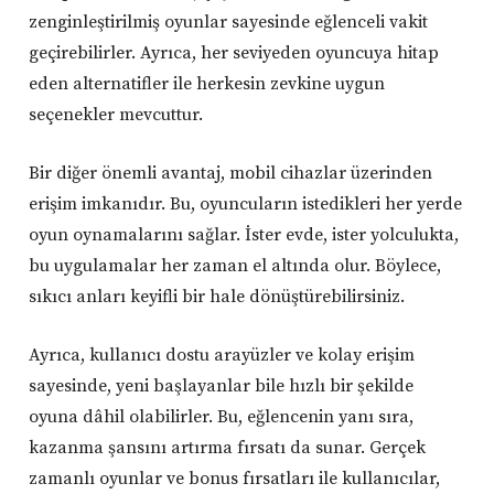
zenginleştirilmiş oyunlar sayesinde eğlenceli vakit
geçirebilirler. Ayrıca, her seviyeden oyuncuya hitap
eden alternatifler ile herkesin zevkine uygun
seçenekler mevcuttur.
Bir diğer önemli avantaj, mobil cihazlar üzerinden
erişim imkanıdır. Bu, oyuncuların istedikleri her yerde
oyun oynamalarını sağlar. İster evde, ister yolculukta,
bu uygulamalar her zaman el altında olur. Böylece,
sıkıcı anları keyifli bir hale dönüştürebilirsiniz.
Ayrıca, kullanıcı dostu arayüzler ve kolay erişim
sayesinde, yeni başlayanlar bile hızlı bir şekilde
oyuna dâhil olabilirler. Bu, eğlencenin yanı sıra,
kazanma şansını artırma fırsatı da sunar. Gerçek
zamanlı oyunlar ve bonus fırsatları ile kullanıcılar,