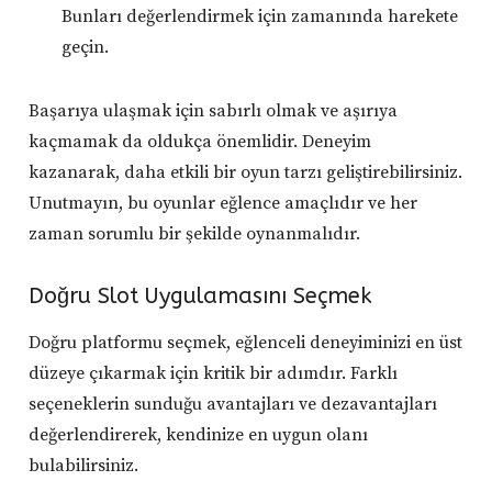
Bunları değerlendirmek için zamanında harekete
geçin.
Başarıya ulaşmak için sabırlı olmak ve aşırıya
kaçmamak da oldukça önemlidir. Deneyim
kazanarak, daha etkili bir oyun tarzı geliştirebilirsiniz.
Unutmayın, bu oyunlar eğlence amaçlıdır ve her
zaman sorumlu bir şekilde oynanmalıdır.
Doğru Slot Uygulamasını Seçmek
Doğru platformu seçmek, eğlenceli deneyiminizi en üst
düzeye çıkarmak için kritik bir adımdır. Farklı
seçeneklerin sunduğu avantajları ve dezavantajları
değerlendirerek, kendinize en uygun olanı
bulabilirsiniz.