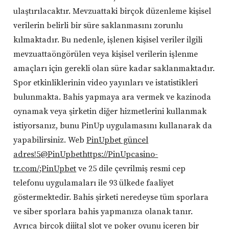
ulaştırılacaktır. Mevzuattaki birçok düzenleme kişisel
verilerin belirli bir süre saklanmasını zorunlu
kılmaktadır. Bu nedenle, işlenen kişisel veriler ilgili
mevzuattaöngörülen veya kişisel verilerin işlenme
amaçları için gerekli olan süre kadar saklanmaktadır.
Spor etkinliklerinin video yayınları ve istatistikleri
bulunmakta. Bahis yapmaya ara vermek ve kazinoda
oynamak veya şirketin diğer hizmetlerini kullanmak
istiyorsanız, bunu PinUp uygulamasını kullanarak da
yapabilirsiniz. Web
PinUpbet güncel
adres!5@PinUpbethttps://PinUpcasino-
tr.com/;PinUpbet
ve 25 dile çevrilmiş resmi cep
telefonu uygulamaları ile 93 ülkede faaliyet
göstermektedir. Bahis şirketi neredeyse tüm sporlara
ve siber sporlara bahis yapmanıza olanak tanır.
Ayrıca birçok dijital slot ve poker oyunu içeren bir