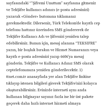
sayfasındaki “”Şifremi Unuttum” sayfasına gitmeniz
ve TekŞifre kullanıcı adınızı (e-posta adresinizi)
yazarak «Gönder» butonuna tıklamanız
gerekmektedir. Dilerseniz, Türk Telekom’de kayıtlı cep
telefonu hattınız üzerinden SMS göndererek de
TekŞifre Kullanıcı Adı ve Şifrenizi yeniden talep
edebilirsiniz. Bunun için, mesaj alanına “TEKSIFRE”
yazın, bir boşluk bırakın ve Hizmet Numaranızı veya
kayıtlı e-posta adresinizi yazıp 6606’ya mesaj
gönderin. TekŞifre ve Kullanıcı Adınız SMS olarak
ceptelefonunuza yeniden gönderilecektir. 1)
ttnet.com.tr anasayfada yer alan TekŞifre linkine
tıklayıp istenen bilgileri girerek TekŞifre’nizi kolayca
oluşturabilirsiniz. Evinizde interneti aynı anda
kullanan bilgisayar sayınız fazla ise bir üst pakete
geçerek daha hızlı internet hizmeti almaya