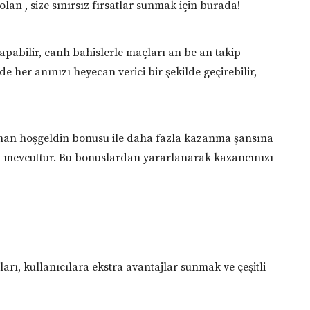
lan , size sınırsız fırsatlar sunmak için burada!
pabilir, canlı bahislerle maçları an be an takip
de her anınızı heyecan verici bir şekilde geçirebilir,
ğlanan hoşgeldin bonusu ile daha fazla kazanma şansına
ı da mevcuttur. Bu bonuslardan yararlanarak kazancınızı
arı, kullanıcılara ekstra avantajlar sunmak ve çeşitli