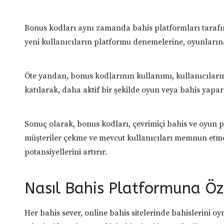
Bonus kodları aynı zamanda bahis platformları tarafı
yeni kullanıcıların platformu denemelerine, oyunların
Öte yandan, bonus kodlarının kullanımı, kullanıcıların
katılarak, daha aktif bir şekilde oyun veya bahis yapa
Sonuç olarak, bonus kodları, çevrimiçi bahis ve oyun p
müşteriler çekme ve mevcut kullanıcıları memnun etme f
potansiyellerini artırır.
Nasıl Bahis Platformuna Öze
Her bahis sever, online bahis sitelerinde bahislerini 