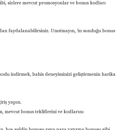
 ekibi, sizlere mevcut promosyonlar ve bonus kodları
an faydalanabilirsiniz. Unutmayın, ‘in sunduğu bonus
kodu indirmek, bahis deneyiminizi geliştirmenin harika
iriş yapın.
 mevcut bonus tekliflerini ve kodlarını
in, hoş geldin bonusu veya para yatırma bonusu gibi