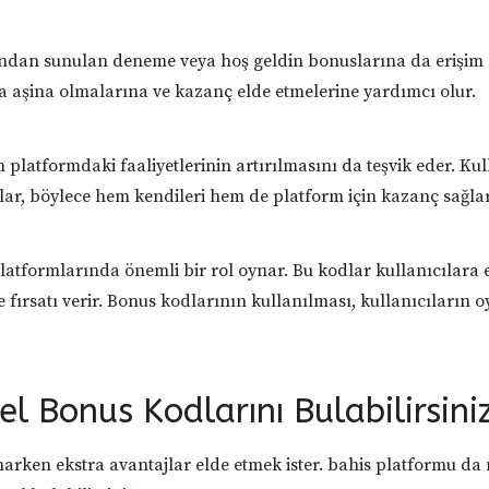
ndan sunulan deneme veya hoş geldin bonuslarına da erişim sa
a aşina olmalarına ve kazanç elde etmelerine yardımcı olur.
 platformdaki faaliyetlerinin artırılmasını da teşvik eder. 
rlar, böylece hem kendileri hem de platform için kazanç sağlar
latformlarında önemli bir rol oynar. Bu kodlar kullanıcılara 
ırsatı verir. Bonus kodlarının kullanılması, kullanıcıların 
l Bonus Kodlarını Bulabilirsini
oynarken ekstra avantajlar elde etmek ister. bahis platformu d