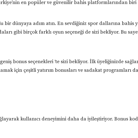
kiye’nin en popüler ve güvenilir bahis platformlarından biri o
u bir dünyaya adım atın. En sevdiğiniz spor dallarına bahis ya
daları gibi birçok farklı oyun seçeneği de sizi bekliyor. Bu saye
niş bonus seçenekleri ‘te sizi bekliyor. İlk üyeliğinizde sa
sağlamak için çeşitli yatırım bonusları ve sadakat programlar
layarak kullanıcı deneyimini daha da iyileştiriyor. Bonus kodl