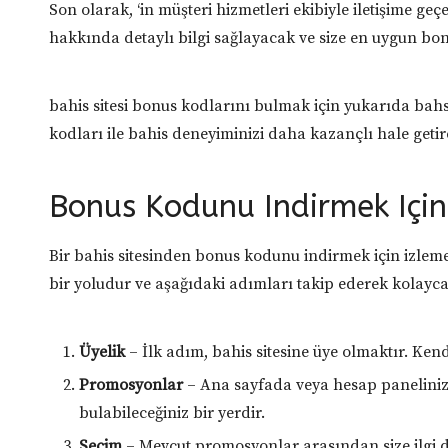
Son olarak, ‘in müşteri hizmetleri ekibiyle iletişime ge
hakkında detaylı bilgi sağlayacak ve size en uygun bon
bahis sitesi bonus kodlarını bulmak için yukarıda ba
kodları ile bahis deneyiminizi daha kazançlı hale getir
Bonus Kodunu Indirmek Için
Bir bahis sitesinden bonus kodunu indirmek için izlem
bir yoludur ve aşağıdaki adımları takip ederek kolayca 
Üyelik
– İlk adım, bahis sitesine üye olmaktır. Kendi
Promosyonlar
– Ana sayfada veya hesap panelinizd
bulabileceğiniz bir yerdir.
Seçim
– Mevcut promosyonlar arasından size ilgi d