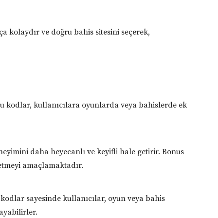
a kolaydır ve doğru bahis sitesini seçerek,
Bu kodlar, kullanıcılara oyunlarda veya bahislerde ek
imini daha heyecanlı ve keyifli hale getirir. Bonus
 etmeyi amaçlamaktadır.
kodlar sayesinde kullanıcılar, oyun veya bahis
yabilirler.