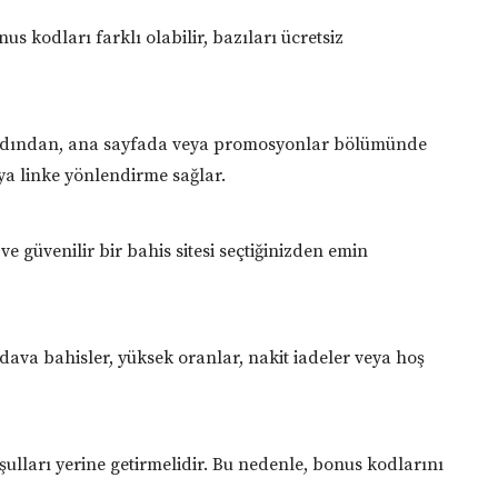
 kodları farklı olabilir, bazıları ücretsiz
r. Ardından, ana sayfada veya promosyonlar bölümünde
ya linke yönlendirme sağlar.
ve güvenilir bir bahis sitesi seçtiğinizden emin
va bahisler, yüksek oranlar, nakit iadeler veya hoş
şulları yerine getirmelidir. Bu nedenle, bonus kodlarını