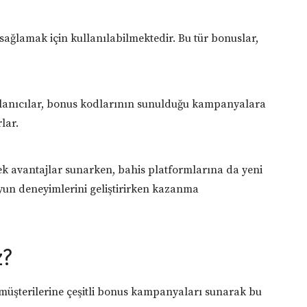
ğlamak için kullanılabilmektedir. Bu tür bonuslar,
Kullanıcılar, bonus kodlarının sunulduğu kampanyalara
lar.
ek avantajlar sunarken, bahis platformlarına da yeni
oyun deneyimlerini geliştirirken kazanma
z?
a müşterilerine çeşitli bonus kampanyaları sunarak bu