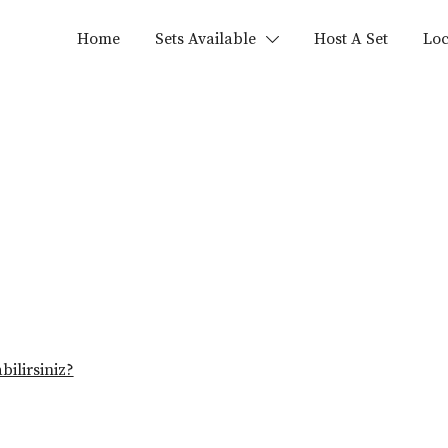
Home
Sets Available
Host A Set
Loc
ilirsiniz?