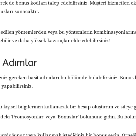
çerek de bonus kodları talep edebilirsiniz. Müşteri hizmetleri
usları sunacaktır.
hsedilen yöntemlerden veya bu yöntemlerin kombinasyonlarınd
ebilir ve daha yüksek kazançlar elde edebilirsiniz!
 Adımlar
eniz gereken basit adımları bu bölümde bulabilirsiniz. Bonus 
yapabilirsiniz.
 kişisel bilgilerinizi kullanarak bir hesap oluşturun ve siteye g
eki ‘Promosyonlar’ veya ‘Bonuslar’ bölümüne gidin. Bu bölüm,
uyduğunuz veya kullanmak istediğiniz bir bonus seçin. Örneğ