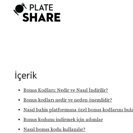
Skip
to
content
İçerik
Bonus Kodları: Nedir ve Nasıl İndirilir?
Bonus kodları nedir ve neden önemlidir?
Nasıl bahis platformuna özel bonus kodlarını bulab
Bonus kodunu indirmek için adımlar
Nasıl bonus kodu kullanılır?