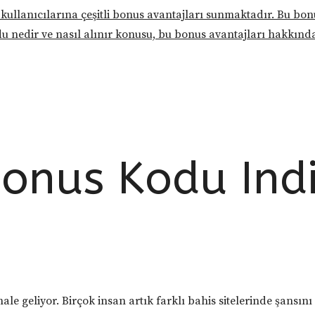
kullanıcılarına çeşitli bonus avantajları sunmaktadır. Bu bon
u nedir ve nasıl alınır konusu, bu bonus avantajları hakkın
Bonus Kodu Indi
 geliyor. Birçok insan artık farklı bahis sitelerinde şansın