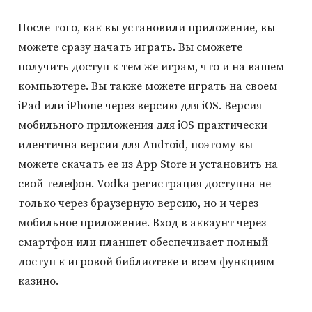
После того, как вы установили приложение, вы
можете сразу начать играть. Вы сможете
получить доступ к тем же играм, что и на вашем
компьютере. Вы также можете играть на своем
iPad или iPhone через версию для iOS. Версия
мобильного приложения для iOS практически
идентична версии для Android, поэтому вы
можете скачать ее из App Store и установить на
свой телефон. Vodka регистрация доступна не
только через браузерную версию, но и через
мобильное приложение. Вход в аккаунт через
смартфон или планшет обеспечивает полный
доступ к игровой библиотеке и всем функциям
казино.