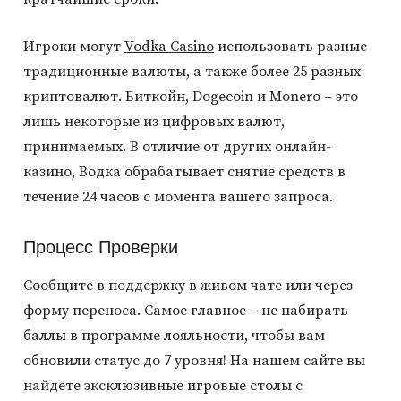
Игроки могут
Vodka Casino
использовать разные
традиционные валюты, а также более 25 разных
криптовалют. Биткойн, Dogecoin и Monero – это
лишь некоторые из цифровых валют,
принимаемых. В отличие от других онлайн-
казино, Водка обрабатывает снятие средств в
течение 24 часов с момента вашего запроса.
Процесс Проверки
Сообщите в поддержку в живом чате или через
форму переноса. Самое главное – не набирать
баллы в программе лояльности, чтобы вам
обновили статус до 7 уровня! На нашем сайте вы
найдете эксклюзивные игровые столы с