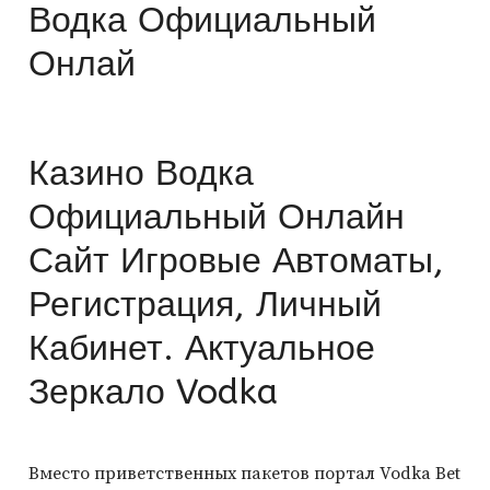
Водка Официальный
Онлай
Казино Водка
Официальный Онлайн
Сайт Игровые Автоматы,
Регистрация, Личный
Кабинет. Актуальное
Зеркало Vodka
Вместо приветственных пакетов портал Vodka Bet