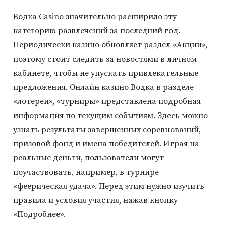
Водка Casino значительно расширило эту
категорию развлечений за последний год.
Периодически казино обновляет раздел «Акции»,
поэтому стоит следить за новостями в личном
кабинете, чтобы не упускать привлекательные
предложения. Онлайн казино Водка в разделе
«лотереи», «турниры» представлена ​​подробная
информация по текущим событиям. Здесь можно
узнать результаты завершенных соревнований,
призовой фонд и имена победителей. Играя на
реальные деньги, пользователи могут
поучаствовать, например, в турнире
«феерическая удача». Перед этим нужно изучить
правила и условия участия, нажав кнопку
«Подробнее».