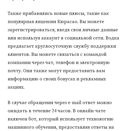
Также прибавились новые плюсы, такие как
популярная лицензия Кюрасао. Вы можете
зарегистрироваться, введя свои личные данные
или используя аккаунт в социальной сети. Водка
предлагает круглосуточную службу поддержки
клиентов. Вы можете связаться с командой
компании через чат, телефон и электронную
почту. Они также могут предоставить вам
информацию о своих бонусах и рекламных
акциях.
В случае обращения через e-mail ответ можно
ожидать в течение 24 часов. В онлайн-чате
включен бот, который использует технологию
машинного обучения, предоставляя ответы на