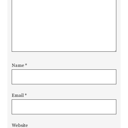
Name
*
Email
*
Website