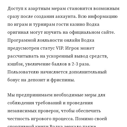
Доступ к азартным мерам становится возможным
сразу после создания аккаунта. Всю информацию
по играм и турнирам гости казино Водка
оригинал могут изучить на официальном сайте.
Программой лояльности онлайн Водка
предусмотрен статус VIP. Игрок может
рассчитывать на ускоренный вывод средств,
кэшбэк, увеличение баллов в 2-3 раза.
Пользователю начисляется дополнительный
бонус на депозит и фриспины.
Мы предпринимаем необходимые меры для
соблюдения требований и проведения
независимых проверок, чтобы обеспечить
честность игрового процесса. Помимо своей
спортивной книги Водка зеркало также