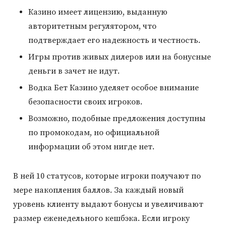
Казино имеет лицензию, выданную
авторитетным регулятором, что
подтверждает его надежность и честность.
Игры против живых дилеров или на бонусные
деньги в зачет не идут.
Водка Бет Казино уделяет особое внимание
безопасности своих игроков.
Возможно, подобные предложения доступны
по промокодам, но официальной
информации об этом нигде нет.
В ней 10 статусов, которые игроки получают по
мере накопления баллов. За каждый новый
уровень клиенту выдают бонусы и увеличивают
размер еженедельного кешбэка. Если игроку