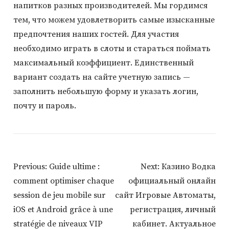
напитков разных производителей. Мы гордимся
тем, что можем удовлетворить самые изысканные
предпочтения наших гостей. Для участия
необходимо играть в слоты и стараться поймать
максимальный коэффициент. Единственный
вариант создать на сайте учетную запись —
заполнить небольшую форму и указать логин,
почту и пароль.
Post
Previous:
Guide ultime :
Next:
Казино Водка
Navigation
comment optimiser chaque
официальный онлайн
session de jeu mobile sur
сайт Игровые Автоматы,
iOS et Android grâce à une
регистрация, личный
stratégie de niveaux VIP
кабинет. Актуальное