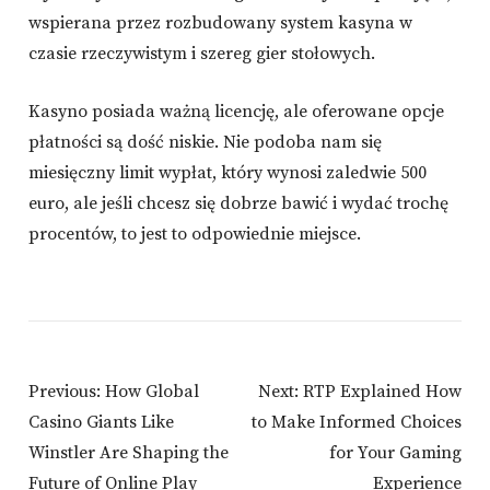
wspierana przez rozbudowany system kasyna w
czasie rzeczywistym i szereg gier stołowych.
Kasyno posiada ważną licencję, ale oferowane opcje
płatności są dość niskie. Nie podoba nam się
miesięczny limit wypłat, który wynosi zaledwie 500
euro, ale jeśli chcesz się dobrze bawić i wydać trochę
procentów, to jest to odpowiednie miejsce.
Post
Previous:
How Global
Next:
RTP Explained How
Navigation
Casino Giants Like
to Make Informed Choices
Winstler Are Shaping the
for Your Gaming
Future of Online Play
Experience