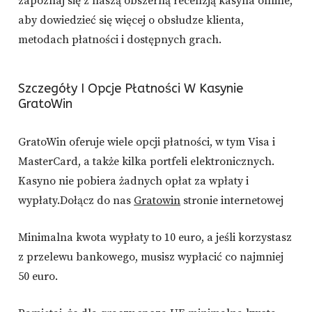
zapoznaj się z naszą obszerną recenzją kasyna online,
aby dowiedzieć się więcej o obsłudze klienta,
metodach płatności i dostępnych grach.
Szczegóły I Opcje Płatności W Kasynie
GratoWin
GratoWin oferuje wiele opcji płatności, w tym Visa i
MasterCard, a także kilka portfeli elektronicznych.
Kasyno nie pobiera żadnych opłat za wpłaty i
wypłaty.Dołącz do nas
Gratowin
stronie internetowej
Minimalna kwota wypłaty to 10 euro, a jeśli korzystasz
z przelewu bankowego, musisz wypłacić co najmniej
50 euro.