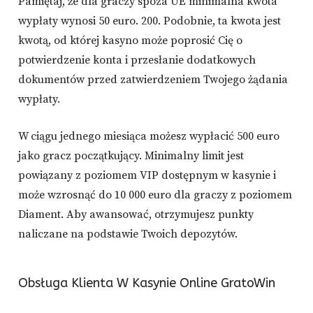
Pamiętaj, że dla graczy spoza UE minimalna kwota
wypłaty wynosi 50 euro. 200. Podobnie, ta kwota jest
kwotą, od której kasyno może poprosić Cię o
potwierdzenie konta i przesłanie dodatkowych
dokumentów przed zatwierdzeniem Twojego żądania
wypłaty.
W ciągu jednego miesiąca możesz wypłacić 500 euro
jako gracz początkujący. Minimalny limit jest
powiązany z poziomem VIP dostępnym w kasynie i
może wzrosnąć do 10 000 euro dla graczy z poziomem
Diament. Aby awansować, otrzymujesz punkty
naliczane na podstawie Twoich depozytów.
Obsługa Klienta W Kasynie Online GratoWin