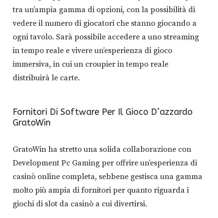
tra un’ampia gamma di opzioni, con la possibilità di
vedere il numero di giocatori che stanno giocando a
ogni tavolo. Sarà possibile accedere a uno streaming
in tempo reale e vivere un’esperienza di gioco
immersiva, in cui un croupier in tempo reale
distribuirà le carte.
Fornitori Di Software Per Il Gioco D’azzardo
GratoWin
GratoWin ha stretto una solida collaborazione con
Development Pc Gaming per offrire un’esperienza di
casinò online completa, sebbene gestisca una gamma
molto più ampia di fornitori per quanto riguarda i
giochi di slot da casinò a cui divertirsi.