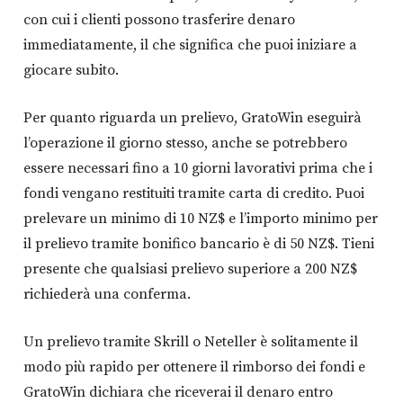
con cui i clienti possono trasferire denaro
immediatamente, il che significa che puoi iniziare a
giocare subito.
Per quanto riguarda un prelievo, GratoWin eseguirà
l’operazione il giorno stesso, anche se potrebbero
essere necessari fino a 10 giorni lavorativi prima che i
fondi vengano restituiti tramite carta di credito. Puoi
prelevare un minimo di 10 NZ$ e l’importo minimo per
il prelievo tramite bonifico bancario è di 50 NZ$. Tieni
presente che qualsiasi prelievo superiore a 200 NZ$
richiederà una conferma.
Un prelievo tramite Skrill o Neteller è solitamente il
modo più rapido per ottenere il rimborso dei fondi e
GratoWin dichiara che riceverai il denaro entro