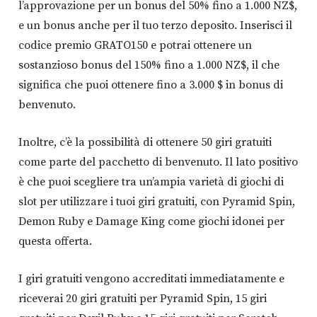
l’approvazione per un bonus del 50% fino a 1.000 NZ$,
e un bonus anche per il tuo terzo deposito. Inserisci il
codice premio GRATO150 e potrai ottenere un
sostanzioso bonus del 150% fino a 1.000 NZ$, il che
significa che puoi ottenere fino a 3.000 $ in bonus di
benvenuto.
Inoltre, c’è la possibilità di ottenere 50 giri gratuiti
come parte del pacchetto di benvenuto. Il lato positivo
è che puoi scegliere tra un’ampia varietà di giochi di
slot per utilizzare i tuoi giri gratuiti, con Pyramid Spin,
Demon Ruby e Damage King come giochi idonei per
questa offerta.
I giri gratuiti vengono accreditati immediatamente e
riceverai 20 giri gratuiti per Pyramid Spin, 15 giri