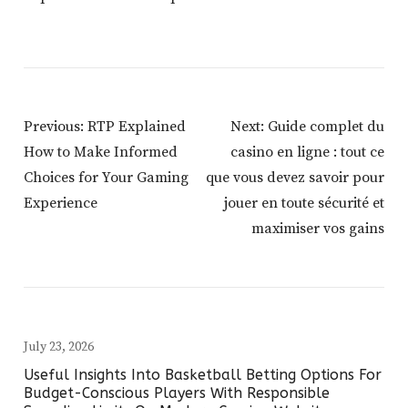
Post
Previous:
RTP Explained
Next:
Guide complet du
Navigation
How to Make Informed
casino en ligne : tout ce
Choices for Your Gaming
que vous devez savoir pour
Experience
jouer en toute sécurité et
maximiser vos gains
July 23, 2026
Useful Insights Into Basketball Betting Options For
Budget-Conscious Players With Responsible