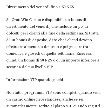
Divertimento del venerdì fino a 50 NZ$
Su GratoWin Casino è disponibile un bonus di
divertimento del venerdì, che include un po’ di
dolcetti per i clienti alla fine della settimana. Si tratta
di un bonus di deposito, dato che i clienti devono
effettuare almeno un deposito e poi giocare tra
domenica e giovedì di quella settimana. Riceverai
quindi un bonus di 50 NZ$ o di un importo inferiore a
seconda del tuo livello VIP.
Informazioni VIP quando giochi
Non tutti i programmi VIP sono completi quando visiti
un casinò online neozelandese, anche se sei
automaticamente iscritto al piano VIP quando registri