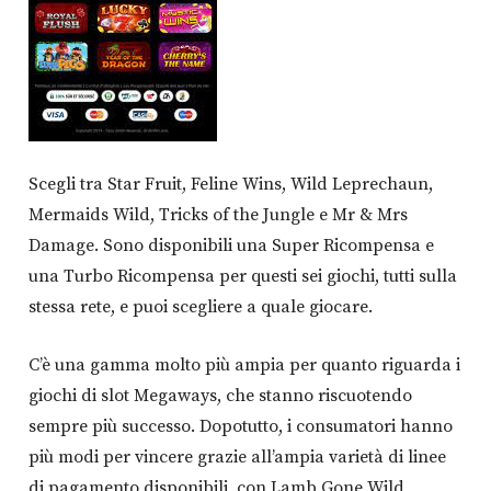
Scegli tra Star Fruit, Feline Wins, Wild Leprechaun,
Mermaids Wild, Tricks of the Jungle e Mr & Mrs
Damage. Sono disponibili una Super Ricompensa e
una Turbo Ricompensa per questi sei giochi, tutti sulla
stessa rete, e puoi scegliere a quale giocare.
C’è una gamma molto più ampia per quanto riguarda i
giochi di slot Megaways, che stanno riscuotendo
sempre più successo. Dopotutto, i consumatori hanno
più modi per vincere grazie all’ampia varietà di linee
di pagamento disponibili, con Lamb Gone Wild,