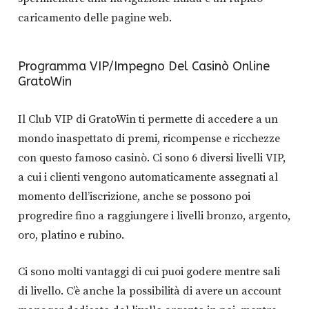
caricamento delle pagine web.
Programma VIP/Impegno Del Casinò Online
GratoWin
Il Club VIP di GratoWin ti permette di accedere a un
mondo inaspettato di premi, ricompense e ricchezze
con questo famoso casinò. Ci sono 6 diversi livelli VIP,
a cui i clienti vengono automaticamente assegnati al
momento dell’iscrizione, anche se possono poi
progredire fino a raggiungere i livelli bronzo, argento,
oro, platino e rubino.
Ci sono molti vantaggi di cui puoi godere mentre sali
di livello. C’è anche la possibilità di avere un account