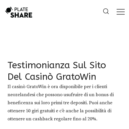
Skip
to
content
Testimonianza Sul Sito
Del Casinò GratoWin
Il casinò GratoWin è ora disponibile per i clienti
neozelandesi che possono usufruire di un bonus di
beneficenza sui loro primi tre depositi. Puoi anche
ottenere 50 giri gratuiti e c’è anche la possibilità di
ottenere un cashback regolare fino al 20%.