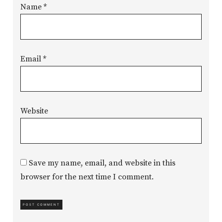
Name
*
Email
*
Website
Save my name, email, and website in this
browser for the next time I comment.