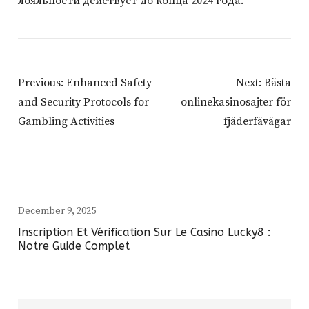
лояльности действует до конца 2024 года.
Post
Previous:
Enhanced Safety
Next:
Bästa
Navigation
and Security Protocols for
onlinekasinosajter för
Gambling Activities
fjäderfävägar
December 9, 2025
Inscription Et Vérification Sur Le Casino Lucky8 :
Notre Guide Complet