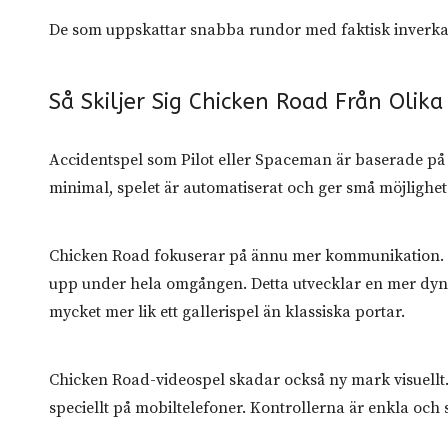
De som uppskattar snabba rundor med faktisk inverkan p
Så Skiljer Sig Chicken Road Från Olik
Accidentspel som Pilot eller Spaceman är baserade på e
minimal, spelet är automatiserat och ger små möjlighet
Chicken Road fokuserar på ännu mer kommunikation. I m
upp under hela omgången. Detta utvecklar en mer dyna
mycket mer lik ett gallerispel än klassiska portar.
Chicken Road-videospel skadar också ny mark visuellt. E
speciellt på mobiltelefoner. Kontrollerna är enkla och