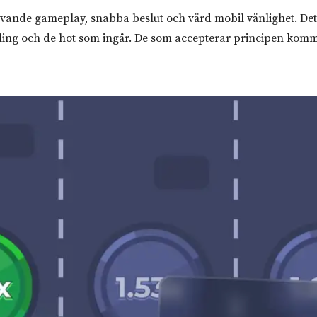
vande gameplay, snabba beslut och värd mobil vänlighet. Det är
ckling och de hot som ingår. De som accepterar principen komm