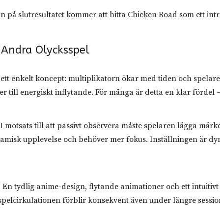
å slutresultatet kommer att hitta Chicken Road som ett intres
a Andra Olycksspel
tt enkelt koncept: multiplikatorn ökar med tiden och spelaren
er till energiskt inflytande. För många är detta en klar förde
otsats till att passivt observera måste spelaren lägga märke 
misk upplevelse och behöver mer fokus. Inställningen är dyn
n tydlig anime-design, flytande animationer och ett intuitivt 
 spelcirkulationen förblir konsekvent även under längre sessio