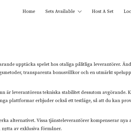
Home
Sets Available
Host A Set
Loc
rande upptäcka spelet hos otaliga pålitliga leverantörer. Än
alningsmetoder, transparenta bonusvillkor och en utmärkt spelup
mn är leverantörens tekniska stabilitet dessutom avgörande. Ko
ga plattformar erbjuder också ett testläge, så att du kan prova
a alternativet. Vissa tjänsteleverantörer kompenserar nya a
 nytta av exklusiva förmåner.