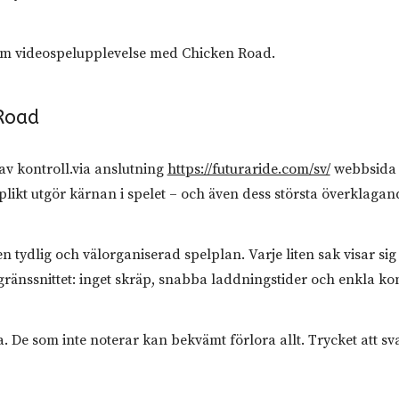
nnsam videospelupplevelse med Chicken Road.
Road
v kontroll.via anslutning
https://futuraride.com/sv/
webbsida 
likt utgör kärnan i spelet – och även dess största överklagan
tydlig och välorganiserad spelplan. Varje liten sak visar si
änssnittet: inget skräp, snabba laddningstider och enkla kon
 De som inte noterar kan bekvämt förlora allt. Trycket att sva