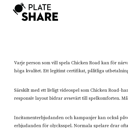
Skip
to
content
Varje person som vill spela Chicken Road kan för närva
höga kvalitet. Ett legitimt certifikat, pålitliga utbet
Särskilt med ett livligt videospel som Chicken Road-ha
responsiv layout bidrar avsevärt till spelkomforten. Mån
Incitamenterbjudanden och kampanjer kan också påverk
erbjudanden för olycksspel. Normala spelare drar ofta