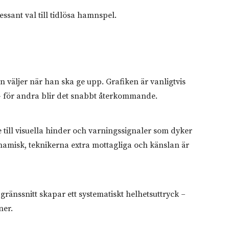
sant val till tidlösa hamnspel.
 väljer när han ska ge upp. Grafiken är vanligtvis
l – för andra blir det snabbt återkommande.
till visuella hinder och varningssignaler som dyker
amisk, teknikerna extra mottagliga och känslan är
gränssnitt skapar ett systematiskt helhetsuttryck –
ner.