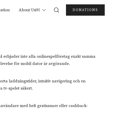
ation
About Us￼
DONATIONS
då erbjuder inte alla onlinespelföretag exakt samma
plevelse för mobil dator är avgörande.
rta laddningstider, intuitiv navigering och en
 tv-spelet säkert.
nvändare med helt gratissnurr eller cashback-