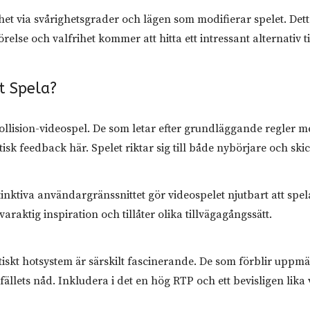
het via svårighetsgrader och lägen som modifierar spelet. Dett
relse och valfrihet kommer att hitta ett intressant alternativ 
t Spela?
 Collision-videospel. De som letar efter grundläggande regler 
sk feedback här. Spelet riktar sig till både nybörjare och skic
inktiva användargränssnittet gör videospelet njutbart att spel
aktig inspiration och tillåter olika tillvägagångssätt.
etiskt hotsystem är särskilt fascinerande. De som förblir u
fällets nåd. Inkludera i det en hög RTP och ett bevisligen lik