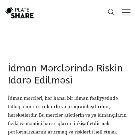
Skip
to
content
İdman Mərclərində Riskin
Idarə Edilməsi
İdman mərcləri, hər hansı bir idman fəaliyyətində
tətbiq olunan strukturlu və proqramlaşdırılmış
hərəkətlərdir. Bu mərclər atletlərin və ya idmançıların
fiziki və məntiqi bacarıqlarını inkişaf etdirmək,
performanslarını artırmaq və risklərbi həll etmək