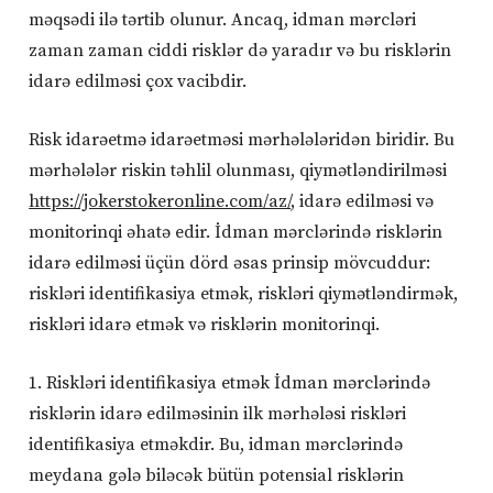
məqsədi ilə tərtib olunur. Ancaq, idman mərcləri
zaman zaman ciddi risklər də yaradır və bu risklərin
idarə edilməsi çox vacibdir.
Risk idarəetmə idarəetməsi mərhələləridən biridir. Bu
mərhələlər riskin təhlil olunması, qiymətləndirilməsi
https://jokerstokeronline.com/az/
, idarə edilməsi və
monitorinqi əhatə edir. İdman mərclərində risklərin
idarə edilməsi üçün dörd əsas prinsip mövcuddur:
riskləri identifikasiya etmək, riskləri qiymətləndirmək,
riskləri idarə etmək və risklərin monitorinqi.
1. Riskləri identifikasiya etmək İdman mərclərində
risklərin idarə edilməsinin ilk mərhələsi riskləri
identifikasiya etməkdir. Bu, idman mərclərində
meydana gələ biləcək bütün potensial risklərin