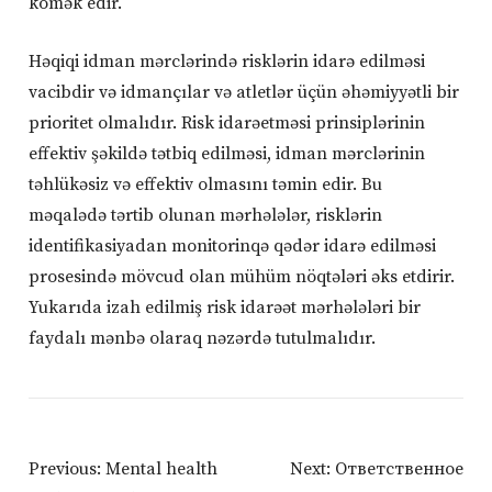
kömək edir.
Həqiqi idman mərclərində risklərin idarə edilməsi
vacibdir və idmançılar və atletlər üçün əhəmiyyətli bir
prioritet olmalıdır. Risk idarəetməsi prinsiplərinin
effektiv şəkildə tətbiq edilməsi, idman mərclərinin
təhlükəsiz və effektiv olmasını təmin edir. Bu
məqalədə tərtib olunan mərhələlər, risklərin
identifikasiyadan monitorinqə qədər idarə edilməsi
prosesində mövcud olan mühüm nöqtələri əks etdirir.
Yukarıda izah edilmiş risk idarəət mərhələləri bir
faydalı mənbə olaraq nəzərdə tutulmalıdır.
Post
Previous:
Mental health
Next:
Ответственное
Navigation