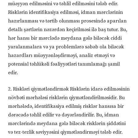
müəyyən edilməsini və təhlil edilməsini tələb edir.
Risklərin identifikasiya edilməsi, idman mərclərinin
hazırlanması və tərtib olunması prosesində aparılan
detallı şərtlərin nəzərdən keçirilməsi ilə baş tutur. Bu,
hər hansı bir mərclədə meydana gələ biləcək ciddi
yaralanmalara və ya problemlərə səbəb ola biləcək
hazardları müəyyənləşdirməyi, analiz etməyi və
potensial təhlükəli fəaliyyətləri tanımlamağı şamil
edir.
2. Riskləri qiymətləndirmək Risklərin idarə edilməsinin
növbəti mərhələsi risklərin qiymətləndirilməsidir. Bu
mərhələdə, identifikasiya edilmiş risklər hansısa bir
dərəcədə təhlil edilir və dəyərləndirilir. Bu, idman
mərclərində meydana gələ biləcək risklərin şiddətini
və tez-tezlik səviyyəsini qiymətləndirməyi tələb edir.