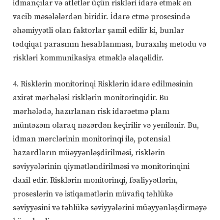
idmançılar və atletlər üçün riskləri idarə etmək ən
vacib məsələlərdən biridir. İdarə etmə prosesində
əhəmiyyətli olan faktorlar şamil edilir ki, bunlar
tədqiqat parasının hesablanması, buraxılış metodu və
riskləri kommunikasiya etməklə əlaqəlidir.
4. Risklərin monitorinqi Risklərin idarə edilməsinin
axirət mərhələsi risklərin monitorinqidir. Bu
mərhələdə, hazırlanan risk idarəetmə planı
müntəzəm olaraq nəzərdən keçirilir və yenilənir. Bu,
idman mərclərinin monitorinqi ilə, potensial
hazardların müəyyənləşdirilməsi, risklərin
səviyyələrinin qiymətləndirilməsi və monitorinqini
daxil edir. Risklərin monitorinqi, fəaliyyətlərin,
proseslərin və istiqamətlərin müvafiq təhlükə
səviyyəsini və təhlükə səviyyələrini müəyyənləşdirməyə