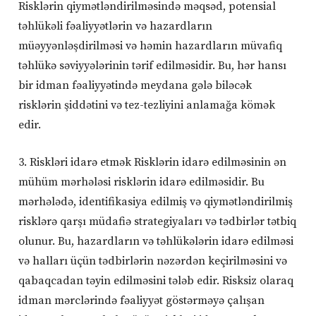
Risklərin qiymətləndirilməsində məqsəd, potensial
təhlükəli fəaliyyətlərin və hazardların
müəyyənləşdirilməsi və həmin hazardların müvafiq
təhlükə səviyyələrinin tərif edilməsidir. Bu, hər hansı
bir idman fəaliyyətində meydana gələ biləcək
risklərin şiddətini və tez-tezliyini anlamağa kömək
edir.
3. Riskləri idarə etmək Risklərin idarə edilməsinin ən
mühüm mərhələsi risklərin idarə edilməsidir. Bu
mərhələdə, identifikasiya edilmiş və qiymətləndirilmiş
risklərə qarşı müdafiə strategiyaları və tədbirlər tətbiq
olunur. Bu, hazardların və təhlükələrin idarə edilməsi
və halları üçün tədbirlərin nəzərdən keçirilməsini və
qabaqcadan təyin edilməsini tələb edir. Risksiz olaraq
idman mərclərində fəaliyyət göstərməyə çalışan